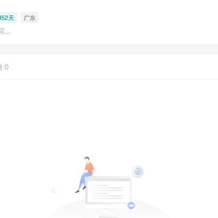
52天
广东
..
块
0