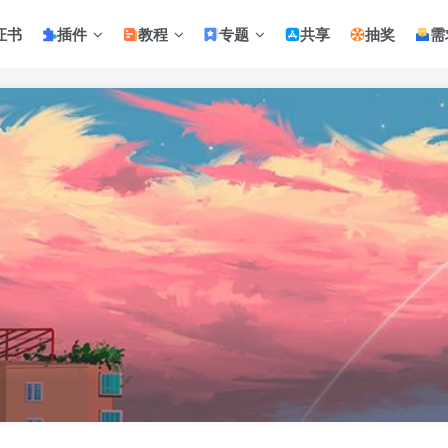
证书
插件
教程
专题
共享
抽奖
需