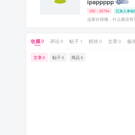
ipappppp
UID：20764
已加入本站9
这家伙很懒，什么都没有写.
收藏
0
评论
0
帖子
1
粉丝
0
文章
0
板
文章
帖子
商品
0
0
0