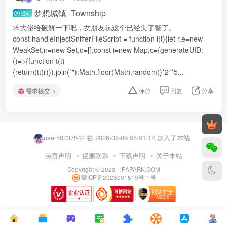
梦想城镇 -Township
提问
求大佬给破解一下吧，女朋友玩这个已经失了智了。
const handleInjectSnifferFileScript = function i(t){let r,e=new
WeakSet,n=new Set,o=[];const i=new Map,c={generateUID:
()=>{function t(t)
{return(tt(r))).join(""):Math.floor(Math.random()*2**5...
需求提交
评分
回复
分享
wen420255814 在 2026-08-09 03:26:37 加入了本站
user79063776 在 2026-08-09 05:35:34 加入了本站
user58237542 在 2026-08-09 05:01:14 加入了本站
user93226018 在 2026-08-09 04:49:02 加入了本站
免责声明
侵删联系
下载声明
关于本站
Copyright © 2023 ·
iPAPARK.COM
user23584307 在 2026-08-09 04:46:51 加入了本站
蒙ICP备2023001519号-1号
anzai0021 在 2026-08-09 04:34:28 加入了本站
user65197174 在 2026-08-09 04:23:29 加入了本站
user39516029 在 2026-08-09 04:21:12 加入了本站