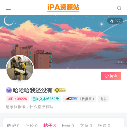
277
关注
哈哈哈我还没有
UID：39226
已加入本站852天
1枚徽章
山东
这家伙很懒，什么都没有写...
收藏
0
评论
0
帖子
3
粉丝
0
文章
0
板块
0