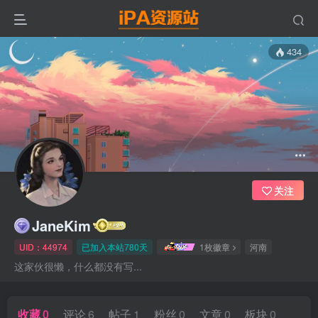
434
关注
JaneKim
UID：44974
已加入本站780天
1枚徽章
河南
这家伙很懒，什么都没有写...
收藏
0
评论
6
帖子
1
粉丝
0
文章
0
板块
0