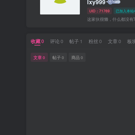
lxy999
UID：71769
已加入本站4
这家伙很懒，什么都没有写.
收藏
0
评论
0
帖子
1
粉丝
0
文章
0
板
文章
帖子
商品
0
0
0