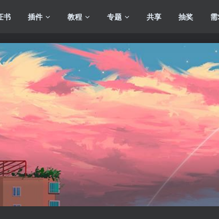
证书
插件
教程
专题
共享
抽奖
需