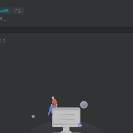
49天
广东
..
块
0