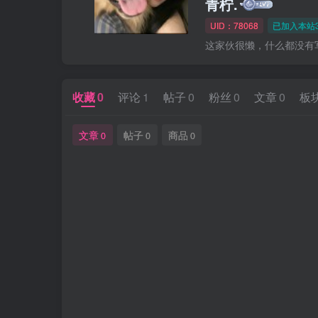
青柠.
UID：78068
已加入本站3
这家伙很懒，什么都没有写.
收藏
0
评论
1
帖子
0
粉丝
0
文章
0
板
文章
帖子
商品
0
0
0