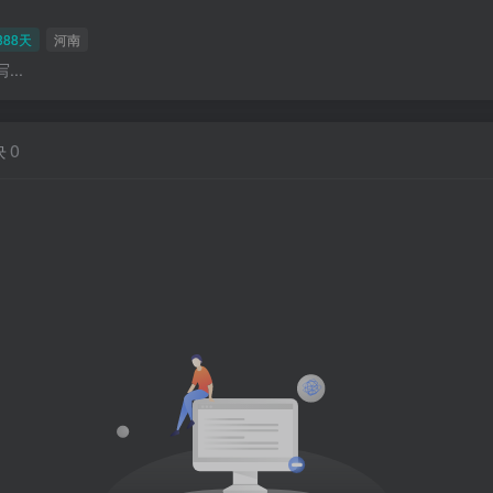
88天
河南
..
块
0