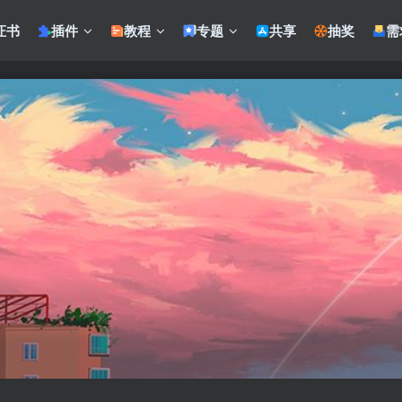
证书
插件
教程
专题
共享
抽奖
需