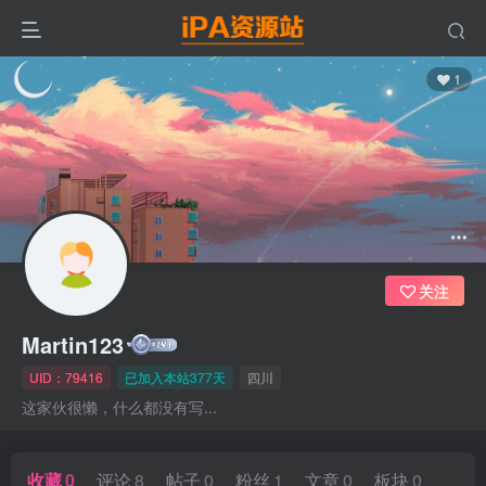
1
关注
Martin123
UID：79416
已加入本站377天
四川
这家伙很懒，什么都没有写...
收藏
0
评论
8
帖子
0
粉丝
1
文章
0
板块
0