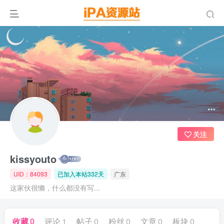
关注
kissyouto
UID：84093
已加入本站332天
广东
这家伙很懒，什么都没有写...
收藏
0
评论
1
帖子
0
粉丝
0
文章
0
板块
0