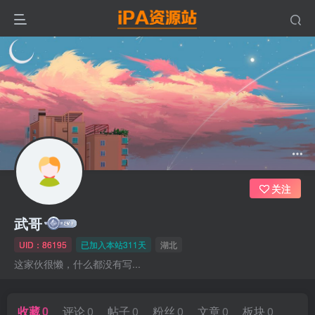
关注
武哥
UID：86195
已加入本站311天
湖北
这家伙很懒，什么都没有写...
收藏
0
评论
0
帖子
0
粉丝
0
文章
0
板块
0