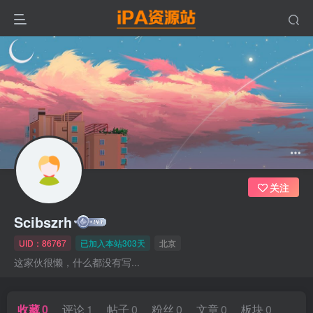
关注
Scibszrh
UID：86767
已加入本站303天
北京
这家伙很懒，什么都没有写...
收藏
0
评论
1
帖子
0
粉丝
0
文章
0
板块
0