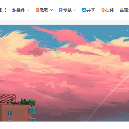
证书
插件
教程
专题
共享
抽奖
需