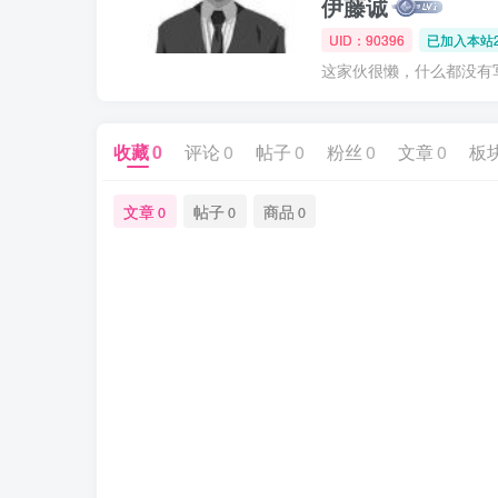
伊藤诚
UID：90396
已加入本站2
这家伙很懒，什么都没有写.
收藏
0
评论
0
帖子
0
粉丝
0
文章
0
板
文章
帖子
商品
0
0
0