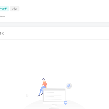
63天
浙江
..
块
0