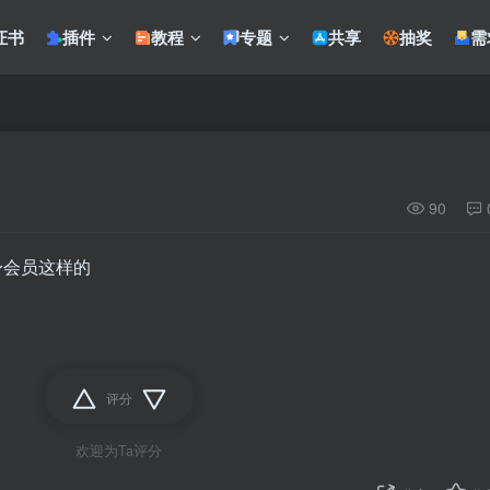
证书
插件
教程
专题
共享
抽奖
需
90
身会员这样的
评分
欢迎为Ta评分