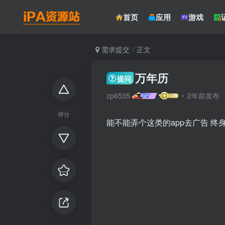
首页
应用
游戏
需求提交
正文
万年历
提问
zp6535
2年前发布
评分
能不能弄个这类的app去广告 终