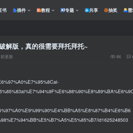
证书
插件
教程
专题
共享
抽奖
需
】破解版，真的很需要拜托拜托~
年前更新
86
pp/%E6%97%A0%E7%95%8Cai-
%85%83ai%E7%94%9F%E6%88%90%E8%89%BA%E6%9
6%97%A0%E9%99%90%E4%BB%A5%E8%87%B4%E6%B6
98%E7%94%BB%E5%B7%A5%E5%85%B7/id1625248503