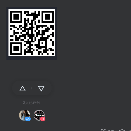
4
2人已评分
+5
-1