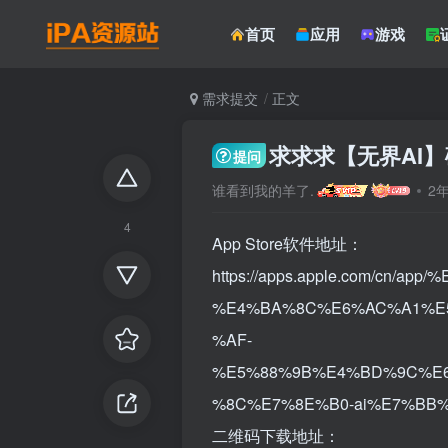
首页
应用
游戏
需求提交
正文
求求求【无界AI
提问
谁看到我的羊了.
2
4
App Store软件地址：
https://apps.apple.com/cn/a
%E4%BA%8C%E6%AC%A1%E5
%AF-
%E5%88%9B%E4%BD%9C%E
%8C%E7%8E%B0-ai%E7%BB%
二维码下载地址：