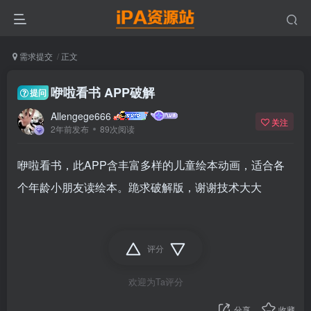
需求提交
正文
咿啦看书 APP破解
提问
Allengege666
关注
2年前发布
89次阅读
咿啦看书，此APP含丰富多样的儿童绘本动画，适合各
个年龄小朋友读绘本。跪求破解版，谢谢技术大大
评分
欢迎为Ta评分
分享
收藏