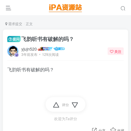
需求提交
正文
飞韵听书有破解的吗？
提问
yjujn520
关注
3年前发布
129次阅读
飞韵听书有破解的吗？
评分
欢迎为Ta评分
分享
收藏