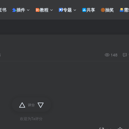
证书
插件
教程
专题
共享
抽奖
需
布
148
评分
欢迎为Ta评分