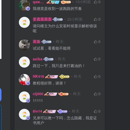
qaws111879
13小时前
0
我感觉是收割一波跑路的节奏
姜圆圆圆圆
22小时前
0
请问楼主为什么安装时候显示解析错误
呢
斑炼
昨天
0
试试看，看看能不能用
axiba
昨天
0
路过一下，我只是来打酱油的！
HK416
昨天
0
教程很好用，谢谢！
ctj000
昨天
0
11111
8iv14
昨天
0
兄弟可以教一下吗，怎么隐藏，我是证
书用户