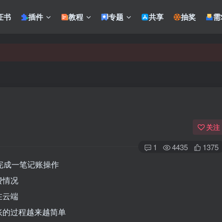
证书
插件
教程
专题
共享
抽奖
需
关注
1
4435
1375
完成一笔记账操作
费情况
在云端
账的过程越来越简单