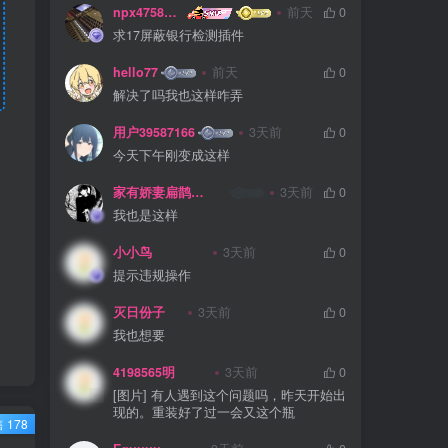
npx475805841
前天
0
求17屏蔽银行检测插件
hello77
前天
0
解决了吗我也这样咋弄
用户39587166
3天前
0
今天下午刚变成这样
家有娇妻扁鹊难医
3天前
0
我也是这样
小小鸟
3天前
0
提示违规操作
灭日份子
3天前
0
我也想要
4198565明
3天前
0
[图片] 有人遇到这个问题吗，昨天开始出
现的。重装好了过一会又这个瓶
 178