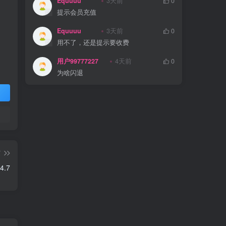
Equuuu
3天前
0
提示会员充值
Equuuu
3天前
0
用不了，还是提示要收费
用户99777227
4天前
0
为啥闪退
篇
4.7