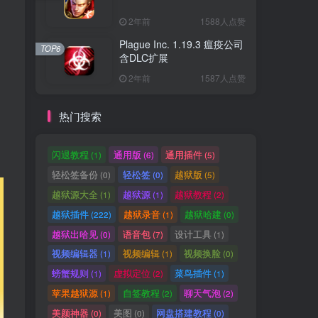
2年前
1588人点赞
Plague Inc. 1.19.3 瘟疫公司
TOP6
含DLC扩展
2年前
1587人点赞
热门搜索
闪退教程
通用版
通用插件
(1)
(6)
(5)
轻松签备份
轻松签
越狱版
(0)
(0)
(5)
越狱源大全
越狱源
越狱教程
(1)
(1)
(2)
越狱插件
越狱录音
越狱哈建
(222)
(1)
(0)
越狱出哈见
语音包
设计工具
(0)
(7)
(1)
视频编辑器
视频编辑
视频换脸
(1)
(1)
(0)
螃蟹规则
虚拟定位
菜鸟插件
(1)
(2)
(1)
苹果越狱源
自签教程
聊天气泡
(1)
(2)
(2)
美颜神器
美图
网盘搭建教程
(0)
(0)
(0)