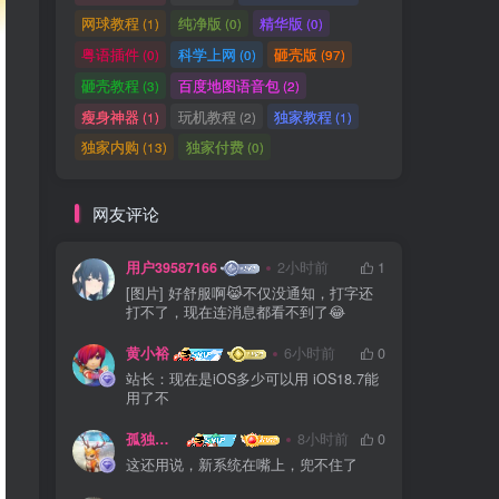
网球教程
纯净版
精华版
(1)
(0)
(0)
粤语插件
科学上网
砸壳版
(0)
(0)
(97)
砸壳教程
百度地图语音包
(3)
(2)
瘦身神器
玩机教程
独家教程
(1)
(2)
(1)
独家内购
独家付费
(13)
(0)
网友评论
用户39587166
2小时前
1
[图片] 好舒服啊😹不仅没通知，打字还
打不了，现在连消息都看不到了😂
黄小裕
6小时前
0
站长：现在是iOS多少可以用 iOS18.7能
用了不
孤独浪人
8小时前
0
这还用说，新系统在嘴上，兜不住了