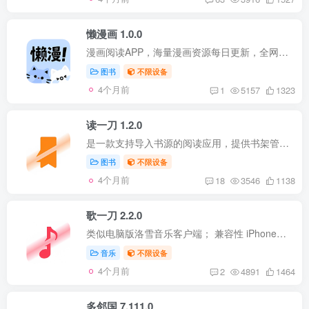
懒漫画 1.0.0
漫画阅读APP，海量漫画资源每日更新，全网漫画聚合一站畅读，漫画迷的追漫神器。 兼容性 iPhone：iOS 14.0+ iPad：iPadOS 14.0+ 版本说明 更新至最新版； 使用说明 安装后打开即可使用； 无需登...
图书
不限设备
4个月前
1
5157
1323
读一刀 1.2.0
是一款支持导入书源的阅读应用，提供书架管理、分类发现、搜索、目录加载、章节阅读与缓存清理等功能的APP。 向日常阅读使用，核心目标是让你通过导入书源后快速完成：找书（分类/搜索），看书...
图书
不限设备
4个月前
18
3546
1138
歌一刀 2.2.0
类似电脑版洛雪音乐客户端； 兼容性 iPhone：iOS 14.0+ iPad：iPadOS 14.0+ 版本说明 更新至最新版； 优化一些问题； 使用说明 安装后打开即可使用； 右下角点击【设置】； 顶部点击【自定义源...
音乐
不限设备
4个月前
2
4891
1464
多邻国 7.111.0