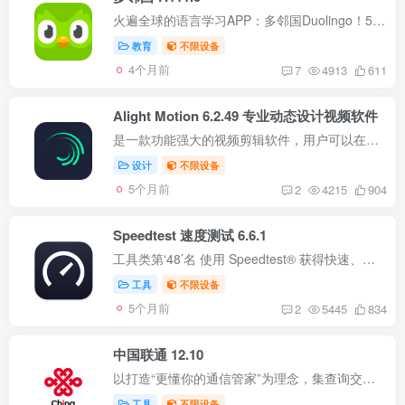
火遍全球的语言学习APP：多邻国Duolingo！5亿用户的选择。 【40多个语种】包含英语、日语、韩语、法语、意大利语、西班牙语等流行语言，还有夏威夷语、威尔士语等小众和濒危语言，甚至有《权力...
教育
不限设备
4个月前
7
4913
611
Alight Motion 6.2.49 专业动态设计视频软件
是一款功能强大的视频剪辑软件，用户可以在移动设备上使用。该软件提供了许多不同的工具和选项，可帮助用户创建专业水平的视频。它提供了许多选项和工具，使用户可以轻松地创建专业级视频，而且...
设计
不限设备
5个月前
2
4215
904
Speedtest 速度测试 6.6.1
工具类第‘48’名 使用 Speedtest® 获得快速、简便、一键连接的网速测试——有了我们的全球服务器网络，无论在哪都能获得准确结果。 视频测试使您能够实时评估网络当前的传输质量。进行视频测...
工具
不限设备
5个月前
2
5445
834
中国联通 12.10
以打造“更懂你的通信管家”为理念，集查询交费、业务办理、宽带智能家居、靓号终端、视频娱乐权益、餐饮出行优惠等多领域、全方位服务于一身，致力于为用户提供更优质的使用体验，创造更便捷、...
工具
不限设备