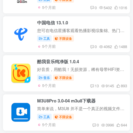
5个月前
0
5402
1016
中国电信 13.1.0
您可在电信星播客观看热播影视综集锦、热门金曲视频彩铃等精彩短视频；还有专享超值直播间，万家厅店网罗全网底价商品优惠，更有5G手机折扣、话费、流量、终端权益多种好礼送不停！ 兼容性 iPho...
工具
不限设备
5个月前
0
4062
1488
酷我音乐纯净版 1.0.4
好音质，用酷我！无损资源，稀有母带HIFI资源尽在酷我。 酷我音乐，App Store上深受欢迎的音乐APP。百万高音质正版音乐，跨平台无缝同步。好音乐装进口袋，随时随地想听就听。 听音乐，用酷我【...
音乐
不限设备
5个月前
13
9145
893
M3U8Pro 3.0-04 m3u8下载器
简单来说，M3U8 并不是一个真正的视频文件，而是一个文本播放列表。它内部记录了视频被切分后的无数个小片段（通常是 .ts 格式）的下载地址。 这种设计模仿了早期的 M3U 音频列表，但针对 HTTP ...
工具
不限设备
5个月前
0
3996
644