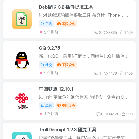
Deb提取 3.2 插件提取工具
针对越狱源的插件提取工具 兼容性 iPhone：iOS 14.0+ iPad：iPadOS 14.0+ 版本说明 更新至最新版； 修复一些BUG； 使用说明 先复制好越狱源； 打开此工具右上角点【...】； 弹出选项点【添加越...
工具
不限设备
3个月前
2
3865
1459
QQ 9.2.75
新一代QQ，采用NT框架，同时芭比Q的插件也发布； 兼容性 iPhone：iOS 14.0+ iPad：iPadOS 14.0+ 版本说明 更新至最新版； 注入图层助手_1.6； 使用说明 安装后直接打开即可使用； 插件说明 登陆...
社交
不限设备
3个月前
1
4479
1459
中国联通 12.10.1
以打造“更懂你的通信管家”为理念，集查询交费、业务办理、宽带智能家居、靓号终端、视频娱乐权益、餐饮出行优惠等多领域、全方位服务于一身，致力于为用户提供更优质的使用体验，创造更便捷、...
工具
不限设备
4个月前
0
4126
628
TrollDecrypt 1.2.3 砸壳工具
巨魔iOS砸壳工具，解密AppStore商店已安装的程序，提取iPA文件包； 兼容性 支持iOS15+ 支持iOS16+ 支持iOS17.0 版本说明 更新至最新版； 修复应用程序框架无法解密的问题； 使用说明 安装成功后...