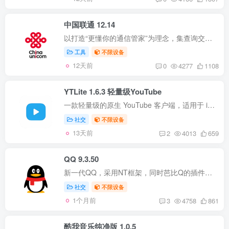
中国联通 12.14
以打造“更懂你的通信管家”为理念，集查询交费、业务办理、宽带智能家居、靓号终端、视频娱乐权益、餐饮出行优惠等多领域、全方位服务于一身，致力于为用户提供更优质的使用体验，创造更便捷、...
工具
不限设备
12天前
0
4277
1108
YTLite 1.6.3 轻量级YouTube
一款轻量级的原生 YouTube 客户端，适用于 iOS 12 及更高版本。无广告、无追踪、无依赖项。 为什么开发这款app? 当谷歌停止对老旧设备上的官方 YouTube 应用提供支持后，用户就无法流畅观看视频...
社交
不限设备
13天前
2
4013
659
QQ 9.3.50
新一代QQ，采用NT框架，同时芭比Q的插件也发布； 兼容性 iPhone：iOS 14.0+ iPad：iPadOS 14.0+ 版本说明 更新至最新版； 注入图层助手_1.6.1； 使用说明 安装后直接打开即可使用； 插件说明 登...
社交
不限设备
1个月前
3
4758
861
酷我音乐纯净版 1.0.5