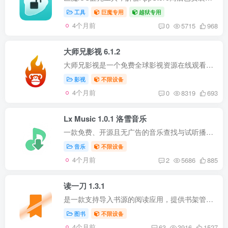
工具
巨魔专用
越狱专用
4个月前
0
5715
968
大师兄影视 6.1.2
大师兄影视是一个免费全球影视资源在线观看的平台,拥有海量、优质、超清蓝光电影和全球的电视剧,高画质在线动漫。专业全网收集最新,最好看的电视剧、高清电影、经典动漫、综艺娱乐节目,大师兄影...
影视
不限设备
4个月前
0
8319
693
Lx Music 1.0.1 洛雪音乐
一款免费、开源且无广告的音乐查找与试听播放器。 它旨在解决用户需要安装多个音乐APP、切换不同平台听歌以及购买多重会员的痛点。 相信很多人使用过PC端的版本，这次更新IOS端。 兼容性 iPhone...
音乐
不限设备
4个月前
2
5686
885
读一刀 1.3.1
是一款支持导入书源的阅读应用，提供书架管理、分类发现、搜索、目录加载、章节阅读与缓存清理等功能的APP。 向日常阅读使用，核心目标是让你通过导入书源后快速完成：找书（分类/搜索），看书...
图书
不限设备
4个月前
63
3916
1527