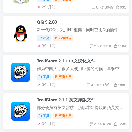
2个月前
0
3949
935
QQ 9.2.80
新一代QQ，采用NT框架，同时芭比Q的插件也发布； 兼容性 iPhone：iOS 14.0+ iPad：iPadOS 14.0+ 版本说明 更新至最新版； 注入图层助手_1.6； 使用说明 安装后直接打开即可使用； 插件说明 登陆...
社交
不限设备
3个月前
2
4410
1104
TrollStore 2.1.1 中文汉化文件
作为中国人，很多人使用巨魔的时候，喜欢中文显示，虽然使用过程中只关注【APP】列表，但是很多人还是希望中文汉化支持，所以本站提供汉化文件； 兼容性 所有已安装巨魔商店的设备； 版本说明 ...
工具
巨魔专用
3个月前
4
1.2W+
1332
TrollStore 2.1.1 英文原版文件
部分会员有英文需求，所以本站提取原始英文原版文件； 兼容性 所有已安装巨魔商店的设备； 版本说明 更新至最新2.1.1版本； 使用说明 先下载配置文件包； 文件包的后缀扩展名是【.tar】; 下载完...
工具
巨魔专用
3个月前
2
4126
1238