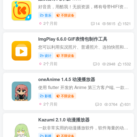
好音质，用酷我！无损资源，稀有母带HIFI资源尽在酷我。 酷我音乐，App Store上深受欢迎的音乐APP。百万高音质正版音乐，跨平台无缝同步。好音乐装进口袋，随时随地想听就听。 听音乐，用酷我【...
音乐
不限设备
2个月前
14
5615
1521
ImgPlay 6.6.0 GIF表情包制作工具
您可以利用实况照片、普通照片、连拍快照和视频轻松制作并分享GIF。 这是一款让动态图片(GIF)制作变得无比简单的应用，很容易上手！绝不拖泥带水！ ImgPlay能为您的照片和视频注入更多生命力。...
设计
不限设备
2个月前
0
2948
1532
oneAnime 1.4.5 动漫播放器
使用 flutter 开发的 Anime 第三方客户端, 一款简洁清爽无广告的看番软件。界面符合 Material You 规范。除了番剧，还有弹幕 (～￣▽￣)～ 兼容性 iPhone：iOS 14.0+ iPad：iPadOS 14.0+ 版本说...
影视
不限设备
2个月前
0
3764
631
Kazumi 2.1.0 动漫播放器
一款非常实用的动漫播放软件，软件海量的动漫资源库，涵盖国内外各种流行、经典和最新的动漫作品，支持硬件加速、高刷新率适配、倍速播放和弹幕功能，提供国内外各类动漫作品，包括热门新番、经...
影视
不限设备