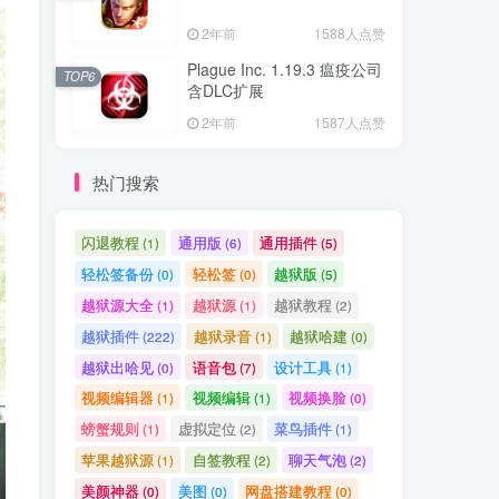
2年前
1588人点赞
Plague Inc. 1.19.3 瘟疫公司
TOP6
含DLC扩展
2年前
1587人点赞
热门搜索
闪退教程
通用版
通用插件
(1)
(6)
(5)
轻松签备份
轻松签
越狱版
(0)
(0)
(5)
越狱源大全
越狱源
越狱教程
(1)
(1)
(2)
越狱插件
越狱录音
越狱哈建
(222)
(1)
(0)
越狱出哈见
语音包
设计工具
(0)
(7)
(1)
视频编辑器
视频编辑
视频换脸
(1)
(1)
(0)
螃蟹规则
虚拟定位
菜鸟插件
(1)
(2)
(1)
苹果越狱源
自签教程
聊天气泡
(1)
(2)
(2)
美颜神器
美图
网盘搭建教程
(0)
(0)
(0)