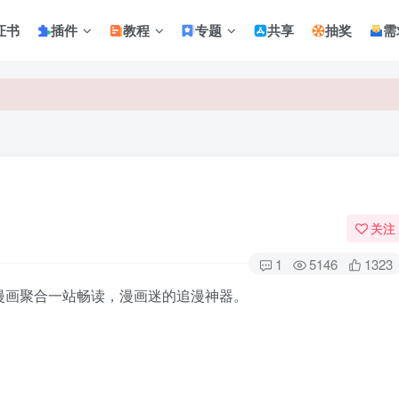
证书
插件
教程
专题
共享
抽奖
需
关注
1
5146
1323
漫画聚合一站畅读，漫画迷的追漫神器。