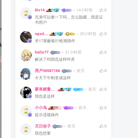
8iv14
14小时前
0
兄弟可以教一下吗，怎么隐藏，我是证
书用户
npx475805841
20小时前
0
求17屏蔽银行检测插件
hello77
21小时前
0
解决了吗我也这样咋弄
用户39587166
前天
0
今天下午刚变成这样
家有娇妻扁鹊难医
前天
0
我也是这样
小小鸟
前天
0
提示违规操作
灭日份子
前天
0
我也想要