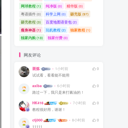
网球教程
纯净版
精华版
(1)
(0)
(0)
粤语插件
科学上网
砸壳版
(0)
(0)
(97)
砸壳教程
百度地图语音包
(3)
(2)
瘦身神器
玩机教程
独家教程
(1)
(2)
(1)
独家内购
独家付费
(13)
(0)
网友评论
斑炼
1小时前
0
试试看，看看能不能用
axiba
6小时前
0
路过一下，我只是来打酱油的！
HK416
7小时前
0
教程很好用，谢谢！
ctj000
8小时前
0
11111