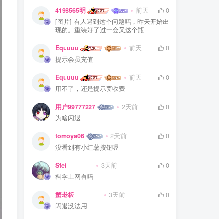
4198565明
前天
0
[图片] 有人遇到这个问题吗，昨天开始出
现的。重装好了过一会又这个瓶
Equuuu
前天
0
提示会员充值
Equuuu
前天
0
用不了，还是提示要收费
用户99777227
2天前
0
为啥闪退
tomoya06
2天前
0
没看到有小红薯按钮喔
Sfei
3天前
0
科学上网有吗
蟹老板
3天前
0
闪退没法用