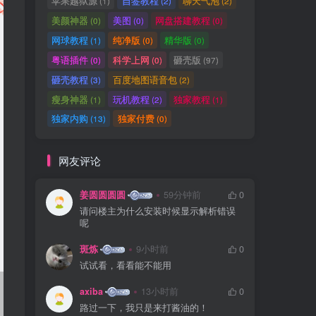
苹果越狱源
自签教程
聊天气泡
(1)
(2)
(2)
美颜神器
美图
网盘搭建教程
(0)
(0)
(0)
网球教程
纯净版
精华版
(1)
(0)
(0)
粤语插件
科学上网
砸壳版
(0)
(0)
(97)
砸壳教程
百度地图语音包
(3)
(2)
瘦身神器
玩机教程
独家教程
(1)
(2)
(1)
独家内购
独家付费
(13)
(0)
网友评论
姜圆圆圆圆
59分钟前
0
请问楼主为什么安装时候显示解析错误
呢
斑炼
9小时前
0
试试看，看看能不能用
axiba
13小时前
0
路过一下，我只是来打酱油的！