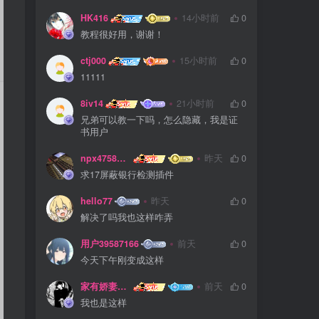
HK416
14小时前
0
教程很好用，谢谢！
ctj000
15小时前
0
11111
8iv14
21小时前
0
兄弟可以教一下吗，怎么隐藏，我是证
书用户
npx475805841
昨天
0
求17屏蔽银行检测插件
hello77
昨天
0
解决了吗我也这样咋弄
用户39587166
前天
0
今天下午刚变成这样
家有娇妻扁鹊难医
前天
0
我也是这样