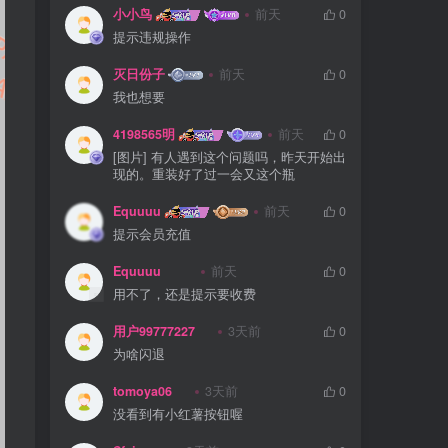
小小鸟
前天
0
提示违规操作
灭日份子
前天
0
我也想要
4198565明
前天
0
[图片] 有人遇到这个问题吗，昨天开始出
现的。重装好了过一会又这个瓶
Equuuu
前天
0
提示会员充值
Equuuu
前天
0
用不了，还是提示要收费
用户99777227
3天前
0
为啥闪退
tomoya06
3天前
0
没看到有小红薯按钮喔