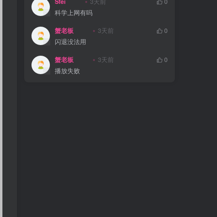
Sfei
3天前
0
科学上网有吗
蟹老板
3天前
0
闪退没法用
蟹老板
3天前
0
播放失败