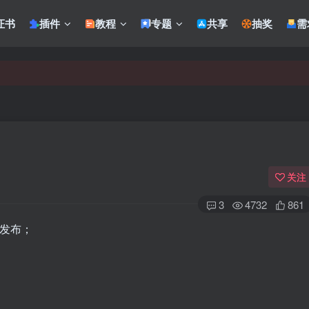
证书
插件
教程
专题
共享
抽奖
需
关注
3
4732
861
也发布；