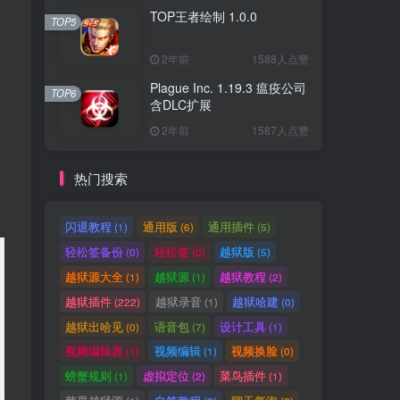
TOP王者绘制 1.0.0
TOP5
2年前
1588人点赞
Plague Inc. 1.19.3 瘟疫公司
TOP6
含DLC扩展
2年前
1587人点赞
热门搜索
闪退教程
通用版
通用插件
(1)
(6)
(5)
轻松签备份
轻松签
越狱版
(0)
(0)
(5)
越狱源大全
越狱源
越狱教程
(1)
(1)
(2)
越狱插件
越狱录音
越狱哈建
(222)
(1)
(0)
越狱出哈见
语音包
设计工具
(0)
(7)
(1)
视频编辑器
视频编辑
视频换脸
(1)
(1)
(0)
螃蟹规则
虚拟定位
菜鸟插件
(1)
(2)
(1)