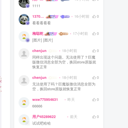
1111
1370713774a
16小时前
0
看看看看看
梅聪乾
17小时前
0
[图片] [图片]
chenjun
18小时前
0
同样出现这个问题。无法使用了？巨魔
版微信消息全部为空，换回store原版就
恢复正常
chenjun
18小时前
0
无法使用了吗？巨魔版微信消息全部为
空，换回store原版就恢复正常
wxw775954631
昨天
0
66666
用户45289622
前天
0
试试吧哈哈