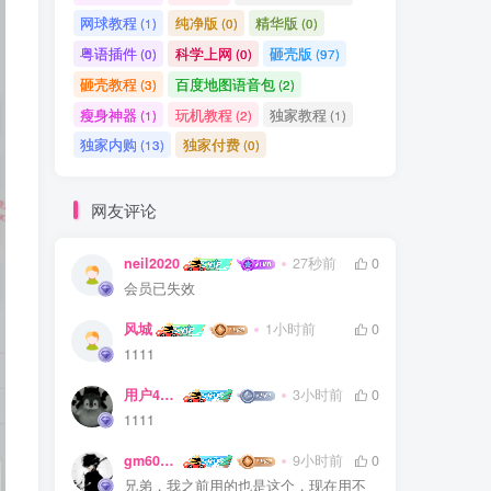
网球教程
纯净版
精华版
(1)
(0)
(0)
粤语插件
科学上网
砸壳版
(0)
(0)
(97)
砸壳教程
百度地图语音包
(3)
(2)
瘦身神器
玩机教程
独家教程
(1)
(2)
(1)
独家内购
独家付费
(13)
(0)
网友评论
neil2020
27秒前
0
会员已失效
风城
1小时前
0
1111
用户45289622
3小时前
0
1111
gm600866
9小时前
0
兄弟，我之前用的也是这个，现在用不