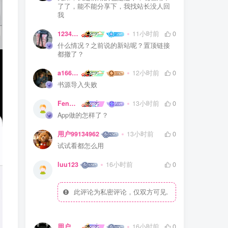
了了，能不能分享下，我找站长没人回
我
123456a
11小时前
0
什么情况？之前说的新站呢？置顶链接
都撤了？
a1667518360
12小时前
0
书源导入失败
Feng66077887
13小时前
0
App做的怎样了？
用户99134962
13小时前
0
试试看都怎么用
luu123
16小时前
0
此评论为私密评论，仅双方可见.
用户45289622
16小时前
0