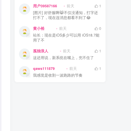
用户39587166
前天
1
[图片] 好舒服啊😹不仅没通知，打字还
打不了，现在连消息都看不到了😂
黄小裕
前天
0
站长：现在是iOS多少可以用 iOS18.7能
用了不
孤独浪人
前天
1
这还用说，新系统在嘴上，兜不住了
qaws111879
前天
1
我感觉是收割一波跑路的节奏