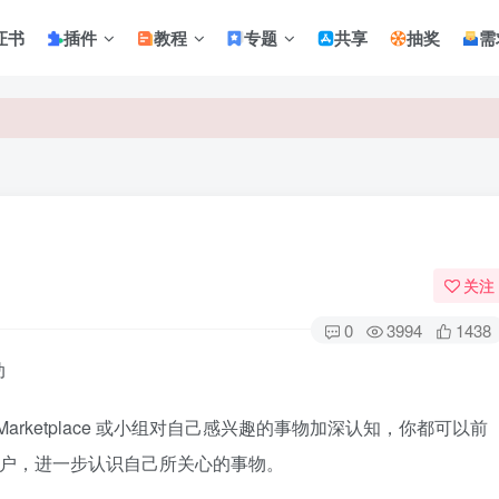
证书
插件
教程
专题
共享
抽奖
需
关注
0
3994
1438
动
Marketplace 或小组对自己感兴趣的事物加深认知，你都可以前
和用户，进一步认识自己所关心的事物。