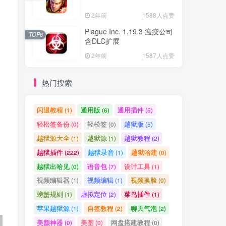
2年前
1588人点赞
Plague Inc. 1.19.3 瘟疫公司
TOP6
含DLC扩展
2年前
1587人点赞
热门搜索
闪退教程
通用版
通用插件
(1)
(6)
(5)
轻松签备份
轻松签
越狱版
(0)
(0)
(5)
越狱源大全
越狱源
越狱教程
(1)
(1)
(2)
越狱插件
越狱录音
越狱哈建
(222)
(1)
(0)
越狱出哈见
语音包
设计工具
(0)
(7)
(1)
视频编辑器
视频编辑
视频换脸
(1)
(1)
(0)
螃蟹规则
虚拟定位
菜鸟插件
(1)
(2)
(1)
苹果越狱源
自签教程
聊天气泡
(1)
(2)
(2)
美颜神器
美图
网盘搭建教程
(0)
(0)
(0)