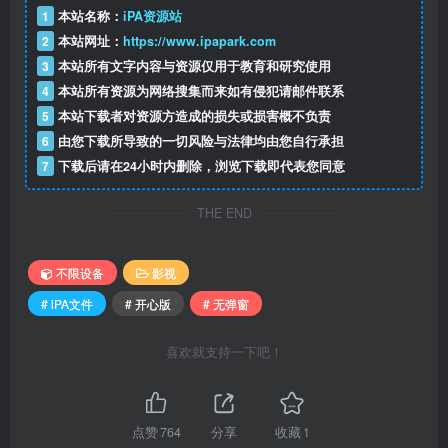
1
本站名称：
iPA资源站
2
本站网址：
https://www.ipapark.com
3
本站所有文字内容与资源仅用于教育和研究使用
4
本站所有资源为网络搜集而来如有侵犯请邮件联系
5
本站下载者对资源方造成的损失或损害概不负责
6
由您下载所导致的一切风险与法律均由您自行承担
7
下载后请在24小时内删除，浏览下载即代表您同意
THE END
不限设备
影视
# iPA文件
# 开心版
# 无弹窗
喜欢就支持一下吧！
点赞
764
分享
收藏
1