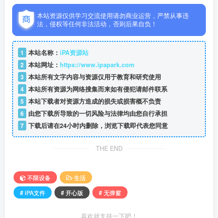
本站资源仅供学习交流使用请勿商业运营，严禁从事违
法，侵权等任何非法活动，否则后果自负！
1
本站名称：
iPA资源站
2
本站网址：
https://www.ipapark.com
3
本站所有文字内容与资源仅用于教育和研究使用
4
本站所有资源为网络搜集而来如有侵犯请邮件联系
5
本站下载者对资源方造成的损失或损害概不负责
6
由您下载所导致的一切风险与法律均由您自行承担
7
下载后请在24小时内删除，浏览下载即代表您同意
THE END
不限设备
生活
# iPA文件
# 开心版
# 无弹窗
喜欢就支持一下吧！