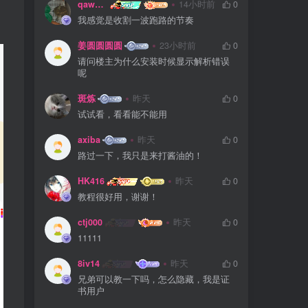
qaws111879
14小时前
0
我感觉是收割一波跑路的节奏
姜圆圆圆圆
23小时前
0
请问楼主为什么安装时候显示解析错误
呢
斑炼
昨天
0
试试看，看看能不能用
axiba
昨天
0
路过一下，我只是来打酱油的！
HK416
昨天
0
教程很好用，谢谢！
ctj000
昨天
0
11111
8iv14
昨天
0
兄弟可以教一下吗，怎么隐藏，我是证
书用户