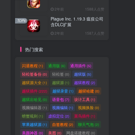
2年前
1588人点赞
Plague Inc. 1.19.3 瘟疫公司
TOP6
含DLC扩展
2年前
1587人点赞
热门搜索
闪退教程
通用版
通用插件
(1)
(6)
(5)
轻松签备份
轻松签
越狱版
(0)
(0)
(5)
越狱源大全
越狱源
越狱教程
(1)
(1)
(2)
越狱插件
越狱录音
越狱哈建
(222)
(1)
(0)
越狱出哈见
语音包
设计工具
(0)
(7)
(1)
视频编辑器
视频编辑
视频换脸
(1)
(1)
(0)
螃蟹规则
虚拟定位
菜鸟插件
(1)
(2)
(1)
苹果越狱源
自签教程
聊天气泡
(1)
(2)
(2)
美颜神器
美图
网盘搭建教程
(0)
(0)
(0)