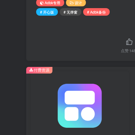
Adbk专用
设计
# 开心版
# 无弹窗
# Adbk备份
点赞
14
付费资源