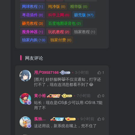
网球教程
纯净版
精华版
(1)
(0)
(0)
粤语插件
科学上网
砸壳版
(0)
(0)
(97)
砸壳教程
百度地图语音包
(3)
(2)
瘦身神器
玩机教程
独家教程
(1)
(2)
(1)
独家内购
独家付费
(13)
(0)
网友评论
用户39587166
3小时前
1
[图片] 好舒服啊😹不仅没通知，打字还
打不了，现在连消息都看不到了😂
黄小裕
7小时前
0
站长：现在是iOS多少可以用 iOS18.7能
用了不
孤独浪人
9小时前
0
这还用说，新系统在嘴上，兜不住了