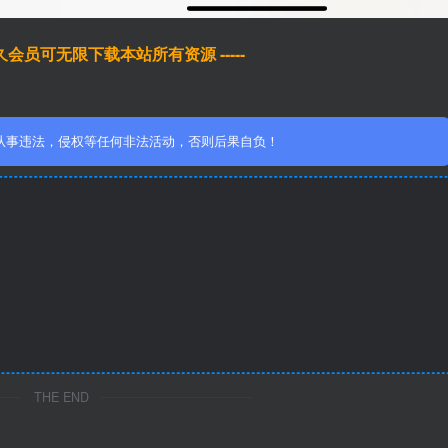
于永久会员可无限下载本站所有资源 -----
从事违法，侵权等任何非法活动，否则后果自负！
THE END