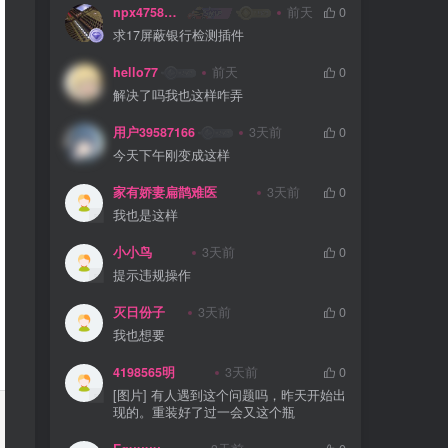
npx475805841
前天
0
求17屏蔽银行检测插件
hello77
前天
0
解决了吗我也这样咋弄
用户39587166
3天前
0
今天下午刚变成这样
家有娇妻扁鹊难医
3天前
0
我也是这样
小小鸟
3天前
0
提示违规操作
灭日份子
3天前
0
我也想要
4198565明
3天前
0
[图片] 有人遇到这个问题吗，昨天开始出
现的。重装好了过一会又这个瓶