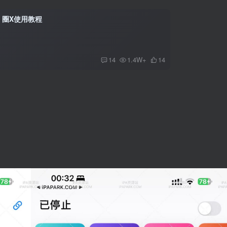
 X 圈X使用教程
14
1.4W+
14