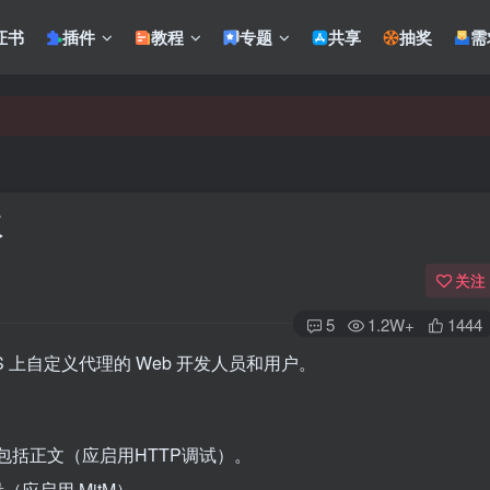
证书
插件
教程
专题
共享
抽奖
需
版
关注
5
1.2W+
1444
 上自定义代理的 Web 开发人员和用户。
包括正文（应启用HTTP调试）。
量（应启用 MitM）。