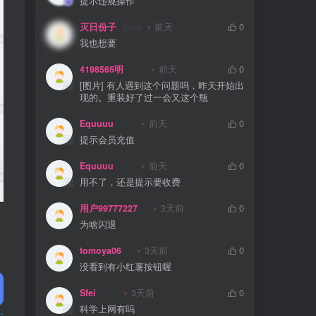
提示违规操作
灭日份子
前天
0
我也想要
4198565明
前天
0
[图片] 有人遇到这个问题吗，昨天开始出
现的。重装好了过一会又这个瓶
Equuuu
前天
0
提示会员充值
Equuuu
前天
0
用不了，还是提示要收费
用户99777227
3天前
0
为啥闪退
tomoya06
3天前
0
没看到有小红薯按钮喔
Sfei
3天前
0
科学上网有吗