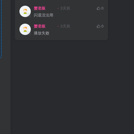
蟹老板
3天前
0
闪退没法用
蟹老板
3天前
0
播放失败