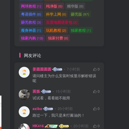
网球教程
纯净版
精华版
(1)
(0)
(0)
粤语插件
科学上网
砸壳版
(0)
(0)
(97)
砸壳教程
百度地图语音包
(3)
(2)
瘦身神器
玩机教程
独家教程
(1)
(2)
(1)
独家内购
独家付费
(13)
(0)
网友评论
姜圆圆圆圆
7小时前
0
请问楼主为什么安装时候显示解析错误
呢
斑炼
15小时前
0
试试看，看看能不能用
axiba
20小时前
0
路过一下，我只是来打酱油的！
HK416
20小时前
0