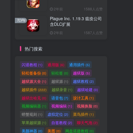
2年前
1588人点赞
Plague Inc. 1.19.3 瘟疫公司
TOP6
含DLC扩展
2年前
1587人点赞
热门搜索
闪退教程
通用版
通用插件
(1)
(6)
(5)
轻松签备份
轻松签
越狱版
(0)
(0)
(5)
越狱源大全
越狱源
越狱教程
(1)
(1)
(2)
越狱插件
越狱录音
越狱哈建
(222)
(1)
(0)
越狱出哈见
语音包
设计工具
(0)
(7)
(1)
视频编辑器
视频编辑
视频换脸
(1)
(1)
(0)
螃蟹规则
虚拟定位
菜鸟插件
(1)
(2)
(1)
苹果越狱源
自签教程
聊天气泡
(1)
(2)
(2)
美颜神器
美图
网盘搭建教程
(0)
(0)
(0)