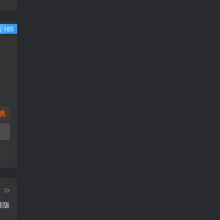
 165
员
篇
功能版