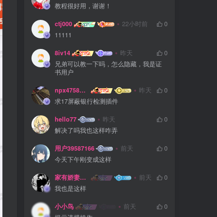
教程很好用，谢谢！
ctj000
22小时前
0
11111
8iv14
昨天
0
兄弟可以教一下吗，怎么隐藏，我是证
书用户
npx475805841
昨天
0
求17屏蔽银行检测插件
hello77
昨天
0
解决了吗我也这样咋弄
用户39587166
前天
0
今天下午刚变成这样
家有娇妻扁鹊难医
前天
0
我也是这样
小小鸟
前天
0