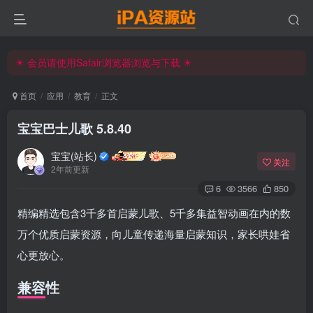
iPA资源站官方唯一客服微信:15504815558
☀ 会员请使用Safair浏览器浏览与下载 ☀
iPA资源站官方唯一客服微信:15504815558
首页
应用
教育
正文
宝宝巴士儿歌 5.8.40
宝宝(站长)
关注
2年前更新
6
3566
850
精编精选包含3千多首启蒙儿歌、5千多集益智动画在内的数
万个优质启蒙资源，向儿童传递海量启蒙知识，家长哄娃省
心更放心。
兼容性