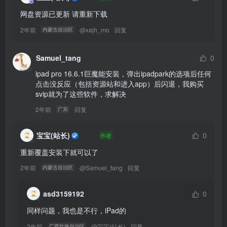
网盘资源已更新 请重新下载
2年前
@
xajh_mo
回复
内蒙古自治区
Samuel_tang
0
ipad pro 16.6.1巨魔能安装，弹出ipadpark的选项后任何
点击没反应（包括资源站和进入app）后闪退，我购买
svip就为了这些软件，求解决
2年前
回复
广东
宝宝(站长)
0
作者
重新覆盖安装下就可以了
2年前
@
Samuel_tang
回复
内蒙古自治区
asd3159192
0
同样问题，我也是不行，iPad的
2年前
@
宝宝(站长)
回复
广西壮族自治区