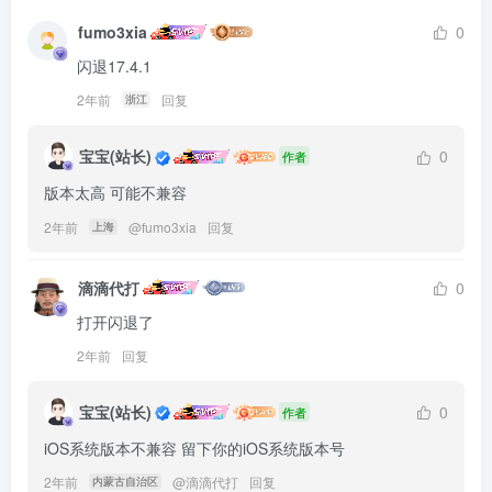
fumo3xia
0
闪退17.4.1
2年前
回复
浙江
宝宝(站长)
0
作者
版本太高 可能不兼容
2年前
@
fumo3xia
回复
上海
滴滴代打
0
打开闪退了
2年前
回复
宝宝(站长)
0
作者
iOS系统版本不兼容 留下你的iOS系统版本号
2年前
@
滴滴代打
回复
内蒙古自治区