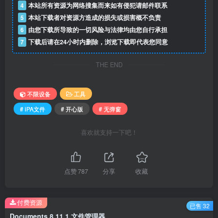
4
本站所有资源为网络搜集而来如有侵犯请邮件联系
5
本站下载者对资源方造成的损失或损害概不负责
6
由您下载所导致的一切风险与法律均由您自行承担
7
下载后请在24小时内删除，浏览下载即代表您同意
THE END
不限设备
工具
# iPA文件
# 开心版
# 无弹窗
喜欢就支持一下吧！
点赞
787
分享
收藏
付费资源
已售 32
Documents 8.11.1 文件管理器