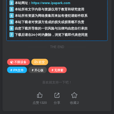
2
本站网址：
https://www.ipapark.com
3
本站所有文字内容与资源仅用于教育和研究使用
4
本站所有资源为网络搜集而来如有侵犯请邮件联系
5
本站下载者对资源方造成的损失或损害概不负责
6
由您下载所导致的一切风险与法律均由您自行承担
7
下载后请在24小时内删除，浏览下载即代表您同意
THE END
不限设备
社交
# iPA文件
# 开心版
# 无弹窗
喜欢就支持一下吧！
点赞
1320
分享
收藏
2