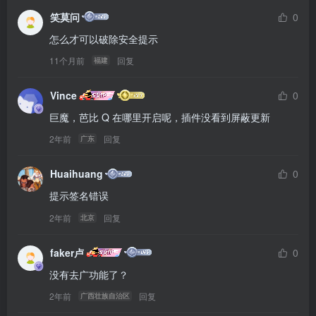
笑莫问
0
怎么才可以破除安全提示
11个月前
回复
福建
Vince
0
巨魔，芭比 Q 在哪里开启呢，插件没看到屏蔽更新
2年前
回复
广东
Huaihuang
0
提示签名错误
2年前
回复
北京
faker卢
0
没有去广功能了？
2年前
回复
广西壮族自治区