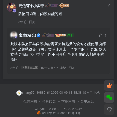
云边有个小卖部
0
防撤回闪退，闪照功能闪退
2年前
回复
宝宝(站长)
1
作者
此版本防撤回与闪照功能需要支持越狱的设备才能使用 如果
你不是越狱设备 你可以尝试使用上一个版本的QQ资源 默认
支持防撤回 其他功能可以不用开启 毕竟现在的人都是用防
撤回
2年前
@
云边有个小卖部
回复
内蒙古自治区
qaaaqa 在 2026-08-09 12:40:08 加入了本站
Wc8826554 在 2026-08-09 13:39:19 加入了本站
zhang50430885 在 2026-08-09 13:38:38 加入了本站
user62182278 在 2026-08-09 13:34:56 加入了本站
免责声明
侵删联系
下载声明
关于本站
Copyright © 2023 ·
iPAPARK.COM
野兽仙贝114514 在 2026-08-09 13:27:50 加入了本站
蒙ICP备2023001519号-1号