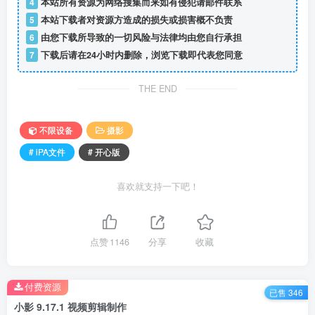
4
本站所有资源为网络搜集而来如有侵犯请邮件联系
5
本站下载者对资源方造成的损失或损害概不负责
6
由您下载所导致的一切风险与法律均由您自行承担
7
下载后请在24小时内删除，浏览下载即代表您同意
THE END
不限设备
摄影
# iPA文件
# 开心版
喜欢就支持一下吧！
点赞
1146
分享
收藏
付费资源
已售 346
小影 9.17.1 视频剪辑制作