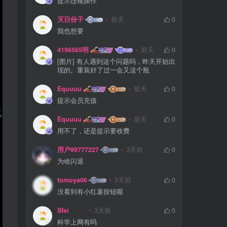
提示违规操作
灭日份子
前天
0
我也想要
4198565明
前天
0
[图片] 有人遇到这个问题吗，昨天开始出
现的。重装好了过一会又这个瓶
Equuuu
前天
0
提示会员充值
Equuuu
前天
0
用不了，还是提示要收费
用户99777227
3天前
0
为啥闪退
tomoya06
3天前
0
没看到有小红薯按钮喔
Sfei
3天前
0
科学上网有吗