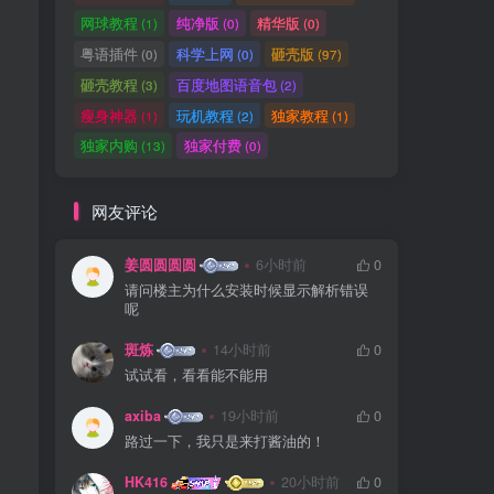
网球教程
纯净版
精华版
(1)
(0)
(0)
粤语插件
科学上网
砸壳版
(0)
(0)
(97)
砸壳教程
百度地图语音包
(3)
(2)
瘦身神器
玩机教程
独家教程
(1)
(2)
(1)
独家内购
独家付费
(13)
(0)
网友评论
姜圆圆圆圆
6小时前
0
请问楼主为什么安装时候显示解析错误
呢
斑炼
14小时前
0
试试看，看看能不能用
axiba
19小时前
0
路过一下，我只是来打酱油的！
HK416
20小时前
0