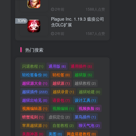
2年前
1588人点赞
Plague Inc. 1.19.3 瘟疫公司
TOP6
含DLC扩展
2年前
1587人点赞
热门搜索
闪退教程
通用版
通用插件
(1)
(6)
(5)
轻松签备份
轻松签
越狱版
(0)
(0)
(5)
越狱源大全
越狱源
越狱教程
(1)
(1)
(2)
越狱插件
越狱录音
越狱哈建
(222)
(1)
(0)
越狱出哈见
语音包
设计工具
(0)
(7)
(1)
视频编辑器
视频编辑
视频换脸
(1)
(1)
(0)
螃蟹规则
虚拟定位
菜鸟插件
(1)
(2)
(1)
苹果越狱源
自签教程
聊天气泡
(1)
(2)
(2)
美颜神器
美图
网盘搭建教程
(0)
(0)
(0)