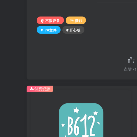
不限设备
摄影
# iPA文件
# 开心版
点赞
71
付费资源