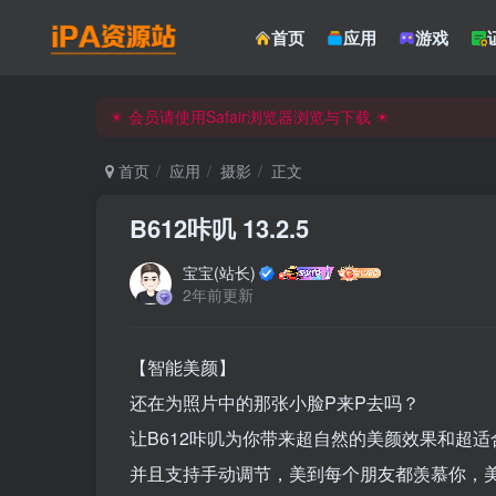
☀ 会员请使用Safair浏览器浏览与下载 ☀
首页
应用
游戏
iPA资源站官方唯一客服微信:15504815558
☀ 会员请使用Safair浏览器浏览与下载 ☀
iPA资源站官方唯一客服微信:15504815558
首页
应用
摄影
正文
B612咔叽 13.2.5
宝宝(站长)
2年前更新
【智能美颜】
还在为照片中的那张小脸P来P去吗？
让B612咔叽为你带来超自然的美颜效果和超
并且支持手动调节，美到每个朋友都羡慕你，