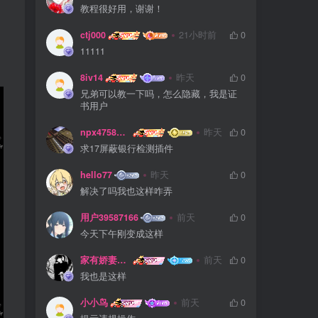
教程很好用，谢谢！
ctj000
21小时前
0
11111
8iv14
昨天
0
兄弟可以教一下吗，怎么隐藏，我是证
书用户
npx475805841
昨天
0
求17屏蔽银行检测插件
hello77
昨天
0
解决了吗我也这样咋弄
用户39587166
前天
0
今天下午刚变成这样
家有娇妻扁鹊难医
前天
0
我也是这样
小小鸟
前天
0