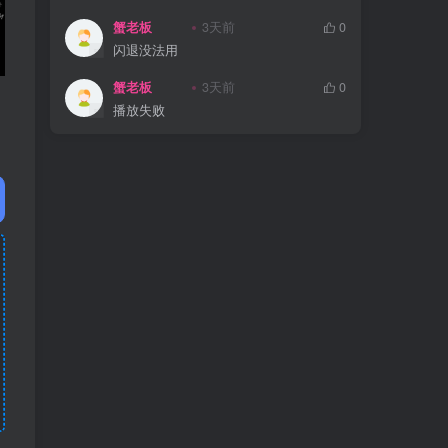
蟹老板
3天前
0
闪退没法用
蟹老板
3天前
0
播放失败