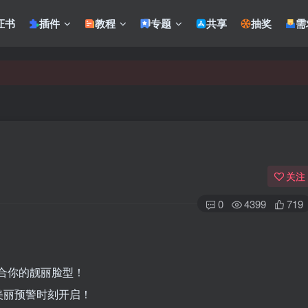
证书
插件
教程
专题
共享
抽奖
需
关注
0
4399
719
适合你的靓丽脸型！
美丽预警时刻开启！