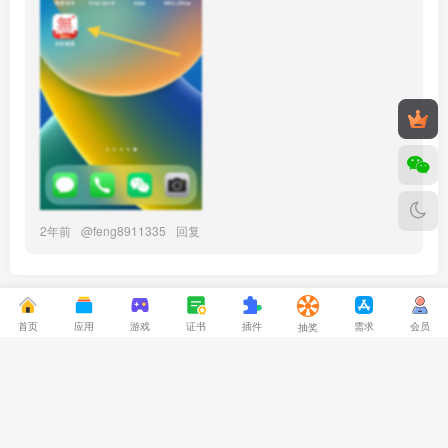
2年前
@
feng8911335
回复
个h话剧 在 2026-08-10 02:50:31 加入了本站
a03546465 在 2026-08-10 06:10:46 加入了本站
汤圆是猫 在 2026-08-10 05:51:08 加入了本站
首页
应用
游戏
证书
插件
需求
会员
抽奖
oychyyds 在 2026-08-10 05:40:36 加入了本站
免责声明
侵删联系
下载声明
关于本站
Copyright © 2023 ·
iPAPARK.COM
user53387115 在 2026-08-10 05:37:43 加入了本站
蒙ICP备2023001519号-1号
user61959314 在 2026-08-10 05:28:04 加入了本站