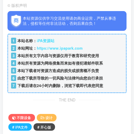
©
版权声明
本站资源仅供学习交流使用请勿商业运营，严禁从事违
法，侵权等任何非法活动，否则后果自负！
1
本站名称：
iPA资源站
2
本站网址：
https://www.ipapark.com
3
本站所有文字内容与资源仅用于教育和研究使用
4
本站所有资源为网络搜集而来如有侵犯请邮件联系
5
本站下载者对资源方造成的损失或损害概不负责
6
由您下载所导致的一切风险与法律均由您自行承担
7
下载后请在24小时内删除，浏览下载即代表您同意
THE END
不限设备
设计
# iPA文件
# 开心版