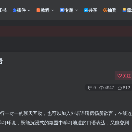
证书
插件
教程
专题
共享
抽奖
需
语
关注
9
4947
812
进行一对一的聊天互动，也可以加入外语语聊房畅所欲言，在线连
的语言学习环境，既能沉浸式的氛围中学习地道的口语表达，又能交到