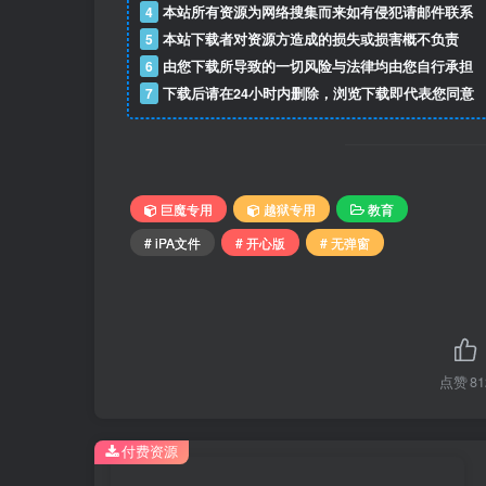
4
本站所有资源为网络搜集而来如有侵犯请邮件联系
5
本站下载者对资源方造成的损失或损害概不负责
6
由您下载所导致的一切风险与法律均由您自行承担
7
下载后请在24小时内删除，浏览下载即代表您同意
巨魔专用
越狱专用
教育
# iPA文件
# 开心版
# 无弹窗
点赞
81
付费资源