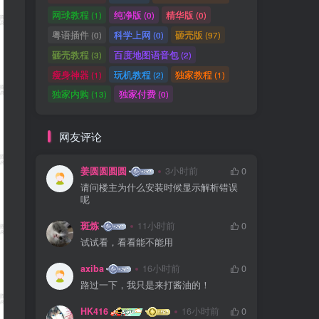
网球教程
纯净版
精华版
(1)
(0)
(0)
粤语插件
科学上网
砸壳版
(0)
(0)
(97)
砸壳教程
百度地图语音包
(3)
(2)
瘦身神器
玩机教程
独家教程
(1)
(2)
(1)
独家内购
独家付费
(13)
(0)
网友评论
姜圆圆圆圆
3小时前
0
请问楼主为什么安装时候显示解析错误
呢
斑炼
11小时前
0
试试看，看看能不能用
axiba
16小时前
0
路过一下，我只是来打酱油的！
HK416
16小时前
0