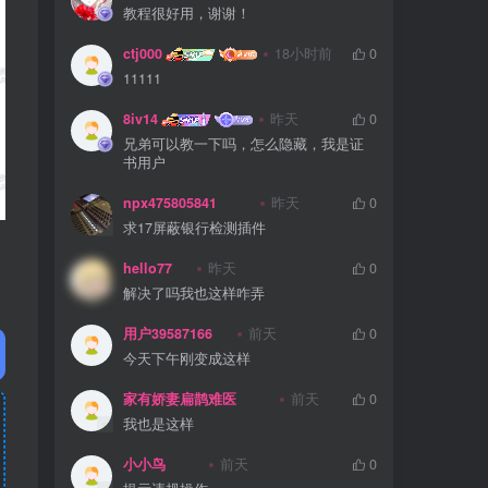
教程很好用，谢谢！
ctj000
18小时前
0
11111
8iv14
昨天
0
兄弟可以教一下吗，怎么隐藏，我是证
书用户
npx475805841
昨天
0
求17屏蔽银行检测插件
hello77
昨天
0
解决了吗我也这样咋弄
用户39587166
前天
0
今天下午刚变成这样
家有娇妻扁鹊难医
前天
0
我也是这样
小小鸟
前天
0