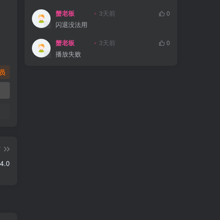
蟹老板
3天前
0
闪退没法用
蟹老板
3天前
0
播放失败
员
篇
4.0