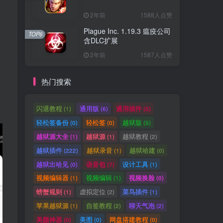
2年前
1588人点赞
Plague Inc. 1.19.3 瘟疫公司
TOP6
含DLC扩展
2年前
1587人点赞
热门搜索
闪退教程
通用版
通用插件
(1)
(6)
(5)
轻松签备份
轻松签
越狱版
(0)
(0)
(5)
越狱源大全
越狱源
越狱教程
(1)
(1)
(2)
越狱插件
越狱录音
越狱哈建
(222)
(1)
(0)
越狱出哈见
语音包
设计工具
(0)
(7)
(1)
视频编辑器
视频编辑
视频换脸
(1)
(1)
(0)
螃蟹规则
虚拟定位
菜鸟插件
(1)
(2)
(1)
苹果越狱源
自签教程
聊天气泡
(1)
(2)
(2)
美颜神器
美图
网盘搭建教程
(0)
(0)
(0)