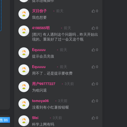
提示违规操作
灭日份子
前天
0
我也想要
4198565明
前天
0
[图片] 有人遇到这个问题吗，昨天开始出
现的。重装好了过一会又这个瓶
Equuuu
前天
0
提示会员充值
Equuuu
前天
0
用不了，还是提示要收费
用户99777227
3天前
0
为啥闪退
tomoya06
3天前
0
没看到有小红薯按钮喔
Sfei
3天前
0
售 86
科学上网有吗