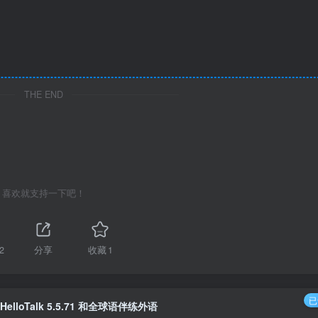
THE END
喜欢就支持一下吧！
2
分享
收藏
1
已
HelloTalk 5.5.71 和全球语伴练外语