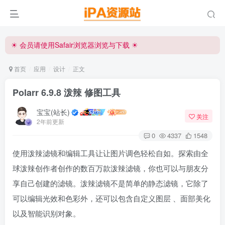
☀ 会员请使用Safair浏览器浏览与下载 ☀
iPA资源站官方唯一客服微信:15504815558
☀ 会员请使用Safair浏览器浏览与下载 ☀
iPA资源站官方唯一客服微信:15504815558
首页
应用
设计
正文
Polarr 6.9.8 泼辣 修图工具
宝宝(站长)
关注
2年前更新
0
4337
1548
使用泼辣滤镜和编辑工具让让图片调色轻松自如。探索由全
球泼辣创作者创作的数百万款泼辣滤镜，你也可以与朋友分
享自己创建的滤镜。泼辣滤镜不是简单的静态滤镜，它除了
可以编辑光效和色彩外，还可以包含自定义图层 、面部美化
以及智能识别对象。