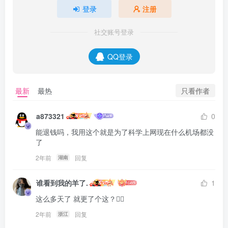
登录
注册
社交账号登录
QQ登录
只看作者
最新
最热
a873321
0
能退钱吗，我用这个就是为了科学上网现在什么机场都没
了
2年前
回复
湖南
谁看到我的羊了.
1
这么多天了 就更了个这？🤦‍♂️
2年前
回复
浙江
user27065276 在 2026-08-06 04:56:11 加入了本站