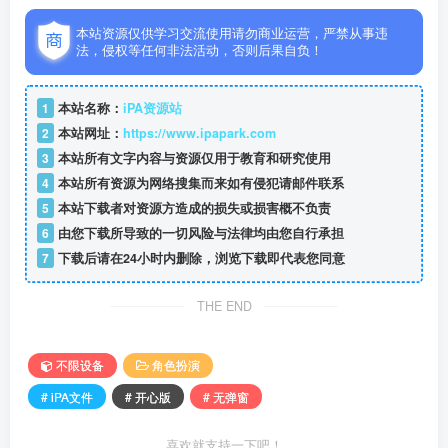
本站资源仅供学习交流使用请勿商业运营，严禁从事违
法，侵权等任何非法活动，否则后果自负！
1
本站名称：
iPA资源站
2
本站网址：
https://www.ipapark.com
3
本站所有文字内容与资源仅用于教育和研究使用
4
本站所有资源为网络搜集而来如有侵犯请邮件联系
5
本站下载者对资源方造成的损失或损害概不负责
6
由您下载所导致的一切风险与法律均由您自行承担
7
下载后请在24小时内删除，浏览下载即代表您同意
THE END
不限设备
角色扮演
# iPA文件
# 开心版
# 无弹窗
喜欢就支持一下吧！