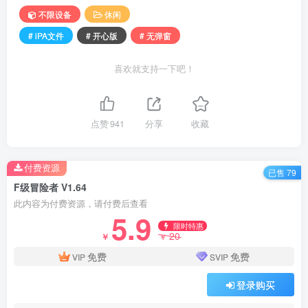
不限设备
休闲
# iPA文件
# 开心版
# 无弹窗
喜欢就支持一下吧！
点赞
941
分享
收藏
付费资源
已售 79
F级冒险者 V1.64
此内容为付费资源，请付费后查看
5.9
限时特惠
20
￥
￥
免费
免费
VIP
SVIP
登录购买