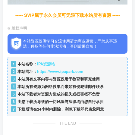
----- SVIP属于永久会员可无限下载本站所有资源 -----
©
版权声明
本站资源仅供学习交流使用请勿商业运营，严禁从事违
法，侵权等任何非法活动，否则后果自负！
1
本站名称：
iPA资源站
2
本站网址：
https://www.ipapark.com
3
本站所有文字内容与资源仅用于教育和研究使用
4
本站所有资源为网络搜集而来如有侵犯请邮件联系
5
本站下载者对资源方造成的损失或损害概不负责
6
由您下载所导致的一切风险与法律均由您自行承担
7
下载后请在24小时内删除，浏览下载即代表您同意
THE END