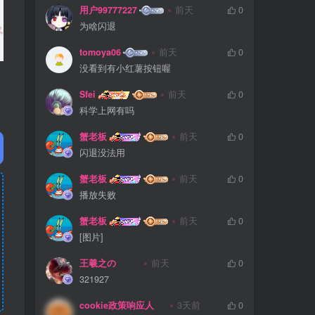
用户99777227
前天
0
为啥闪退
tomoya06
前天
0
没看到有小红薯按钮喔
Sfei
前天
0
科学上网有吗
蟹老板
前天
0
闪退没法用
蟹老板
前天
0
播放失败
蟹老板
前天
0
[图片]
王羲之の
前天
0
321927
cookie政策响应人
3天前
0