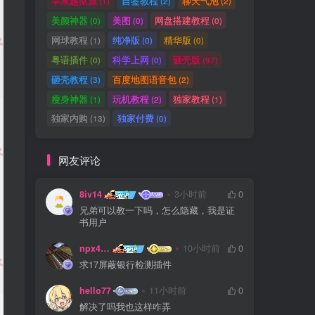
苹果越狱源
自签教程
聊天气泡
(1)
(2)
(2)
美颜神器
美图
网盘搭建教程
(0)
(0)
(0)
网球教程
纯净版
精华版
(1)
(0)
(0)
粤语插件
科学上网
砸壳版
(0)
(0)
(97)
砸壳教程
百度地图语音包
(3)
(2)
瘦身神器
玩机教程
独家教程
(1)
(2)
(1)
独家内购
独家付费
(13)
(0)
网友评论
8iv14
3小时前
0
兄弟可以教一下吗，怎么隐藏，我是证
书用户
npx475805841
10小时前
0
求17屏蔽银行检测插件
hello77
11小时前
0
解决了吗我也这样咋弄