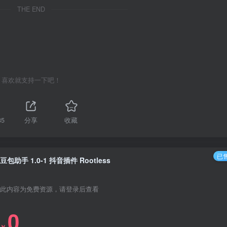
THE END
喜欢就支持一下吧！
35
分享
收藏
已售
豆包助手 1.0-1 抖音插件 Rootless
此内容为免费资源，请登录后查看
0