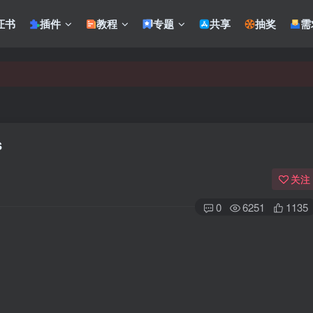
证书
插件
教程
专题
共享
抽奖
需
s
关注
0
6251
1135