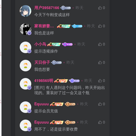
用户39587166
昨天
0
今天下午刚变成这样
家有娇妻扁鹊难医
昨天
0
我也是这样
小小鸟
昨天
0
提示违规操作
灭日份子
昨天
0
我也想要
4198565明
昨天
0
[图片] 有人遇到这个问题吗，昨天开始出
现的。重装好了过一会又这个瓶
Equuuu
昨天
0
提示会员充值
Equuuu
昨天
0
用不了，还是提示要收费