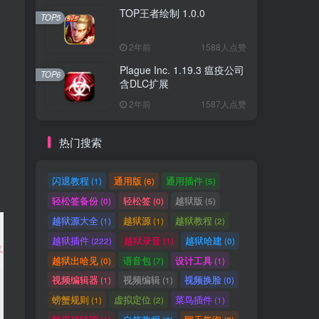
TOP王者绘制 1.0.0
TOP5
2年前
1588人点赞
Plague Inc. 1.19.3 瘟疫公司
TOP6
含DLC扩展
2年前
1587人点赞
热门搜索
闪退教程
通用版
通用插件
(1)
(6)
(5)
轻松签备份
轻松签
越狱版
(0)
(0)
(5)
越狱源大全
越狱源
越狱教程
(1)
(1)
(2)
越狱插件
越狱录音
越狱哈建
(222)
(1)
(0)
越狱出哈见
语音包
设计工具
(0)
(7)
(1)
视频编辑器
视频编辑
视频换脸
(1)
(1)
(0)
螃蟹规则
虚拟定位
菜鸟插件
(1)
(2)
(1)