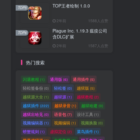
TOP王者绘制 1.0.0
TOP5
2年前
1588人点赞
Plague Inc. 1.19.3 瘟疫公司
TOP6
含DLC扩展
2年前
1587人点赞
热门搜索
闪退教程
通用版
通用插件
(1)
(6)
(5)
轻松签备份
轻松签
越狱版
(0)
(0)
(5)
越狱源大全
越狱源
越狱教程
(1)
(1)
(2)
越狱插件
越狱录音
越狱哈建
(222)
(1)
(0)
越狱出哈见
语音包
设计工具
(0)
(7)
(1)
视频编辑器
视频编辑
视频换脸
(1)
(1)
(0)
螃蟹规则
虚拟定位
菜鸟插件
(1)
(2)
(1)