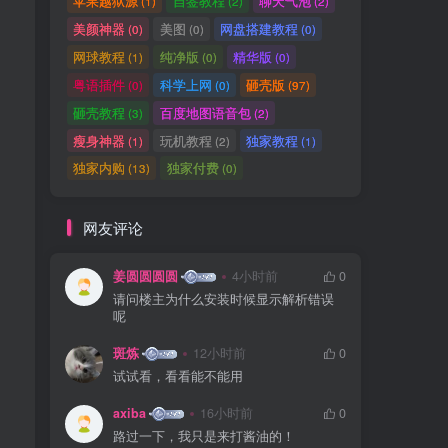
苹果越狱源
自签教程
聊天气泡
(1)
(2)
(2)
美颜神器
美图
网盘搭建教程
(0)
(0)
(0)
网球教程
纯净版
精华版
(1)
(0)
(0)
粤语插件
科学上网
砸壳版
(0)
(0)
(97)
砸壳教程
百度地图语音包
(3)
(2)
瘦身神器
玩机教程
独家教程
(1)
(2)
(1)
独家内购
独家付费
(13)
(0)
网友评论
姜圆圆圆圆
4小时前
0
请问楼主为什么安装时候显示解析错误
呢
斑炼
12小时前
0
试试看，看看能不能用
axiba
16小时前
0
路过一下，我只是来打酱油的！