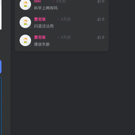
Sfei
3天前
0
科学上网有吗
蟹老板
3天前
0
闪退没法用
蟹老板
3天前
0
播放失败