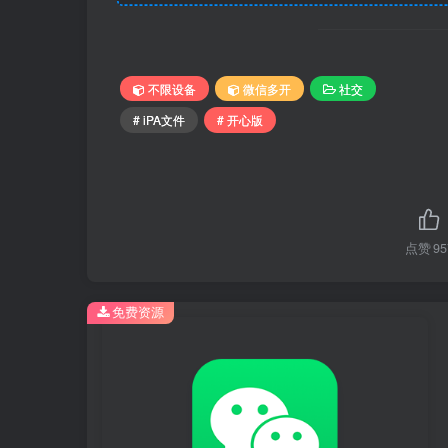
不限设备
微信多开
社交
# iPA文件
# 开心版
点赞
95
免费资源