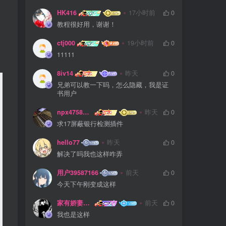
HK416
17小时前
0
教程很好用，谢谢！
ctj000
19小时前
0
11111
8iv14
昨天
0
兄弟可以教一下吗，怎么隐藏，我是证
书用户
npx475805841
昨天
0
求17屏蔽银行检测插件
hello77
昨天
0
解决了吗我也这样咋弄
用户39587166
前天
0
今天下午刚变成这样
家有娇妻扁鹊难医
前天
0
我也是这样