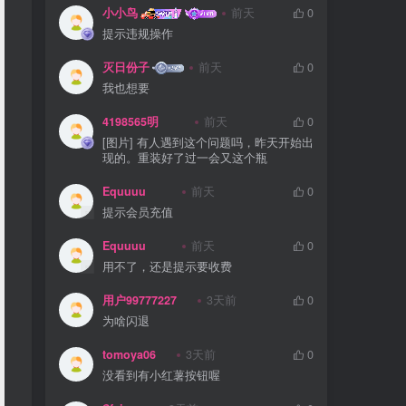
小小鸟
前天
0
提示违规操作
灭日份子
前天
0
我也想要
4198565明
前天
0
[图片] 有人遇到这个问题吗，昨天开始出
现的。重装好了过一会又这个瓶
Equuuu
前天
0
提示会员充值
Equuuu
前天
0
用不了，还是提示要收费
用户99777227
3天前
0
为啥闪退
tomoya06
3天前
0
没看到有小红薯按钮喔