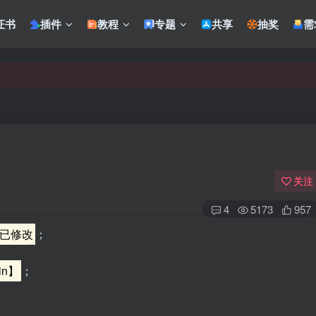
证书
插件
教程
专题
共享
抽奖
需
关注
4
5173
957
已修改
；
in】
；