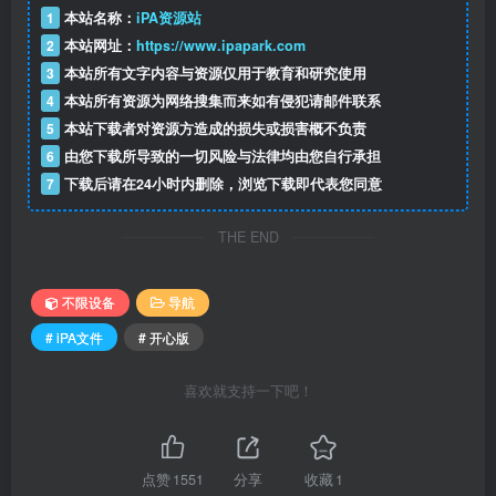
1
本站名称：
iPA资源站
2
本站网址：
https://www.ipapark.com
3
本站所有文字内容与资源仅用于教育和研究使用
4
本站所有资源为网络搜集而来如有侵犯请邮件联系
5
本站下载者对资源方造成的损失或损害概不负责
6
由您下载所导致的一切风险与法律均由您自行承担
7
下载后请在24小时内删除，浏览下载即代表您同意
THE END
不限设备
导航
# iPA文件
# 开心版
喜欢就支持一下吧！
点赞
1551
分享
收藏
1