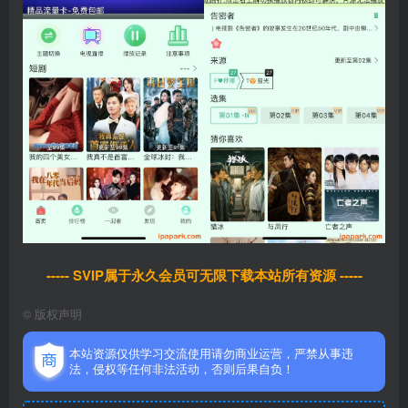
----- SVIP属于永久会员可无限下载本站所有资源 -----
©
版权声明
本站资源仅供学习交流使用请勿商业运营，严禁从事违
法，侵权等任何非法活动，否则后果自负！