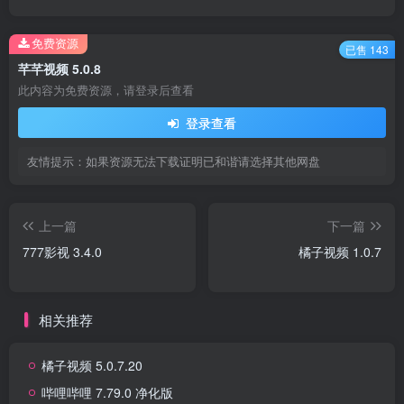
免费资源
已售 143
芊芊视频 5.0.8
此内容为免费资源，请登录后查看
登录查看
友情提示：如果资源无法下载证明已和谐请选择其他网盘
上一篇
下一篇
777影视 3.4.0
橘子视频 1.0.7
相关推荐
橘子视频 5.0.7.20
哔哩哔哩 7.79.0 净化版