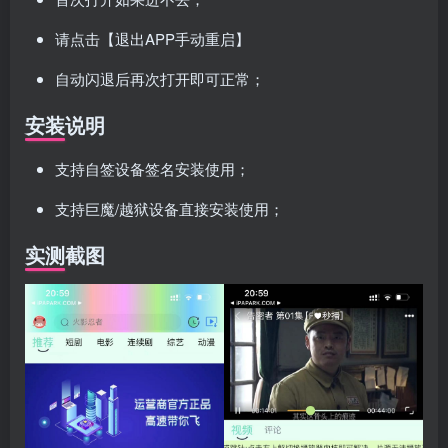
请点击【退出APP手动重启】
自动闪退后再次打开即可正常；
安装说明
支持自签设备签名安装使用；
支持巨魔/越狱设备直接安装使用；
实测截图