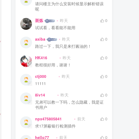
请问楼主为什么安装时候显示解析错误
呢
斑炼
昨天
0
试试看，看看能不能用
axiba
昨天
0
路过一下，我只是来打酱油的！
HK416
昨天
0
教程很好用，谢谢！
ctj000
昨天
0
11111
8iv14
昨天
0
兄弟可以教一下吗，怎么隐藏，我是证
书用户
npx475805841
前天
0
求17屏蔽银行检测插件
hello77
前天
0