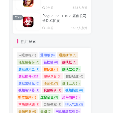
2年前
1588人点赞
Plague Inc. 1.19.3 瘟疫公司
TOP6
含DLC扩展
2年前
1587人点赞
热门搜索
闪退教程
通用版
通用插件
(1)
(6)
(5)
轻松签备份
轻松签
越狱版
(0)
(0)
(5)
越狱源大全
越狱源
越狱教程
(1)
(1)
(2)
越狱插件
越狱录音
越狱哈建
(222)
(1)
(0)
越狱出哈见
语音包
设计工具
(0)
(7)
(1)
视频编辑器
视频编辑
视频换脸
(1)
(1)
(0)
螃蟹规则
虚拟定位
菜鸟插件
(1)
(2)
(1)
苹果越狱源
自签教程
聊天气泡
(1)
(2)
(2)
美颜神器
美图
网盘搭建教程
(0)
(0)
(0)