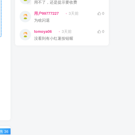
用不了，还是提示要收费
用户99777227
3天前
0
为啥闪退
tomoya06
3天前
0
没看到有小红薯按钮喔
售 36