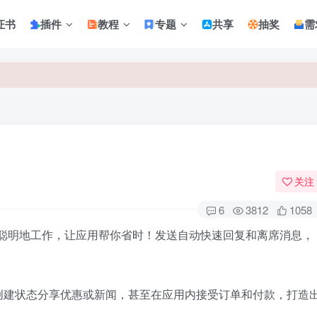
证书
插件
教程
专题
共享
抽奖
需
关注
6
3812
1058
他能更聪明地工作，让应用帮你省时！发送自动快速回复和离席消息，
创建状态分享优惠或新闻，甚至在应用内接受订单和付款，打造