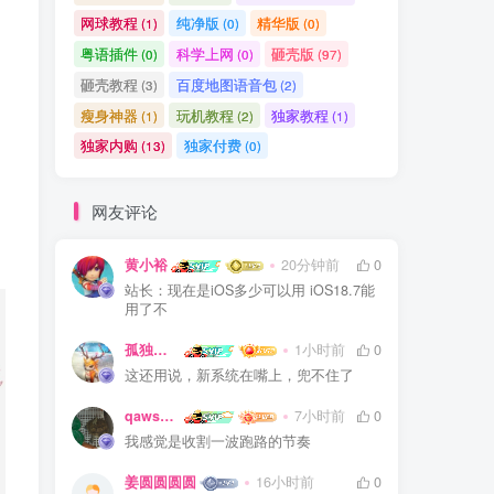
网球教程
纯净版
精华版
(1)
(0)
(0)
粤语插件
科学上网
砸壳版
(0)
(0)
(97)
砸壳教程
百度地图语音包
(3)
(2)
瘦身神器
玩机教程
独家教程
(1)
(2)
(1)
独家内购
独家付费
(13)
(0)
网友评论
黄小裕
20分钟前
0
站长：现在是iOS多少可以用 iOS18.7能
用了不
孤独浪人
1小时前
0
这还用说，新系统在嘴上，兜不住了
qaws111879
7小时前
0
我感觉是收割一波跑路的节奏
姜圆圆圆圆
16小时前
0