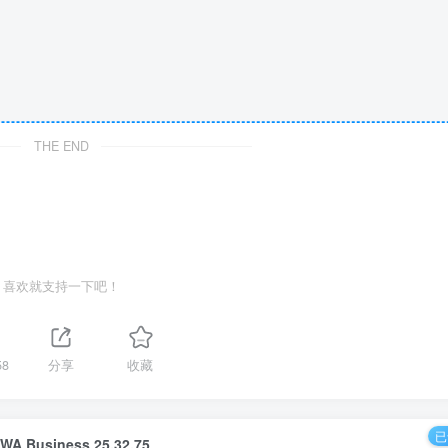
THE END
喜欢就支持一下吧！
58
分享
收藏
已
‎WA Business 25.32.75