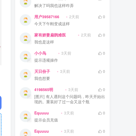
解决了吗我也这样咋弄
用户39587166
2天前
0
今天下午刚变成这样
家有娇妻扁鹊难医
2天前
0
我也是这样
小小鸟
3天前
0
提示违规操作
灭日份子
3天前
0
我也想要
4198565明
3天前
0
[图片] 有人遇到这个问题吗，昨天开始出
现的。重装好了过一会又这个瓶
Equuuu
3天前
0
提示会员充值
Equuuu
3天前
0