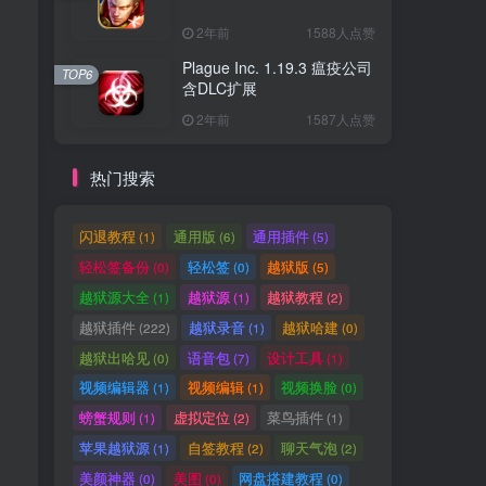
2年前
1588人点赞
Plague Inc. 1.19.3 瘟疫公司
TOP6
含DLC扩展
2年前
1587人点赞
热门搜索
闪退教程
通用版
通用插件
(1)
(6)
(5)
轻松签备份
轻松签
越狱版
(0)
(0)
(5)
越狱源大全
越狱源
越狱教程
(1)
(1)
(2)
越狱插件
越狱录音
越狱哈建
(222)
(1)
(0)
越狱出哈见
语音包
设计工具
(0)
(7)
(1)
视频编辑器
视频编辑
视频换脸
(1)
(1)
(0)
螃蟹规则
虚拟定位
菜鸟插件
(1)
(2)
(1)
苹果越狱源
自签教程
聊天气泡
(1)
(2)
(2)
美颜神器
美图
网盘搭建教程
(0)
(0)
(0)