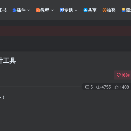
证书
插件
教程
专题
共享
抽奖
需
统计工具
关注
5
4755
1408
备！