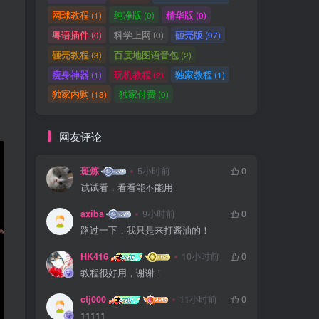
网球教程
纯净版
精华版
(1)
(0)
(0)
粤语插件
科学上网
砸壳版
(0)
(0)
(97)
砸壳教程
百度地图语音包
(3)
(2)
瘦身神器
玩机教程
独家教程
(1)
(2)
(1)
独家内购
独家付费
(13)
(0)
网友评论
斑炼
5小时前
0
试试看，看看能不能用
axiba
9小时前
0
路过一下，我只是来打酱油的！
HK416
10小时前
0
教程很好用，谢谢！
ctj000
11小时前
0
11111