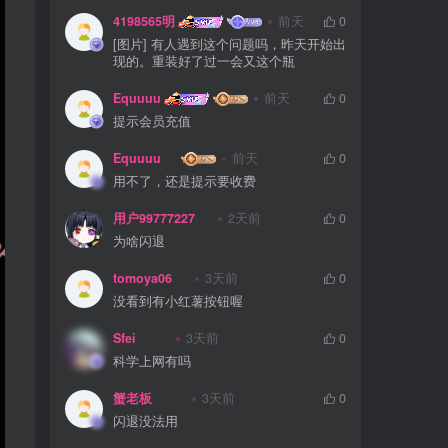
4198565明
前天
0
[图片] 有人遇到这个问题吗，昨天开始出
现的。重装好了过一会又这个瓶
Equuuu
前天
0
提示会员充值
Equuuu
前天
0
用不了，还是提示要收费
用户99777227
2天前
0
为啥闪退
tomoya06
3天前
0
没看到有小红薯按钮喔
Sfei
3天前
0
科学上网有吗
蟹老板
3天前
0
闪退没法用