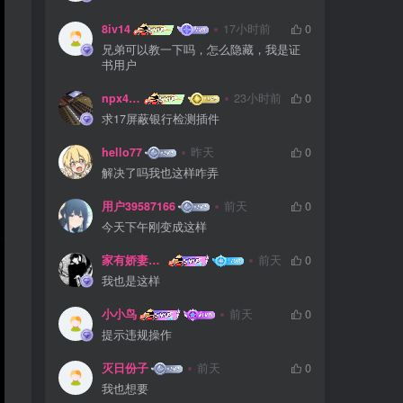
8iv14
17小时前
0
兄弟可以教一下吗，怎么隐藏，我是证
书用户
npx475805841
23小时前
0
求17屏蔽银行检测插件
hello77
昨天
0
解决了吗我也这样咋弄
用户39587166
前天
0
今天下午刚变成这样
家有娇妻扁鹊难医
前天
0
我也是这样
小小鸟
前天
0
提示违规操作
灭日份子
前天
0
我也想要