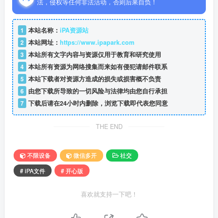
法，侵权等任何非法活动，否则后果自负！
1
本站名称：
iPA资源站
2
本站网址：
https://www.ipapark.com
3
本站所有文字内容与资源仅用于教育和研究使用
4
本站所有资源为网络搜集而来如有侵犯请邮件联系
5
本站下载者对资源方造成的损失或损害概不负责
6
由您下载所导致的一切风险与法律均由您自行承担
7
下载后请在24小时内删除，浏览下载即代表您同意
THE END
不限设备
微信多开
社交
# iPA文件
# 开心版
喜欢就支持一下吧！