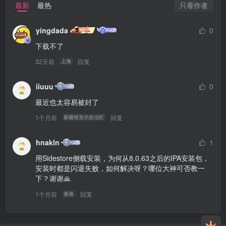
只看作者
最新
最热
yingdada
0
下载不了
32天前
回复
上海
iiuuu
0
最近也太容易被封了
1个月前
回复
新疆维吾尔自治区
hnakln
1
用Sidestore侧载安装，为何从8.0.63之后的IPA安装包，
安装时都是闪退失败，如何解决呀？哪位大神可否教一
下？谢谢🙏
1个月前
回复
香港
user99396370 在 2026-08-06 15:34:57 加入了本站
魔术123 在 2026-08-06 20:22:27 加入了本站