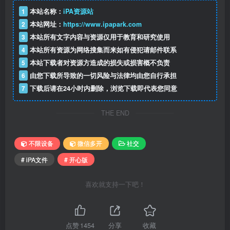
1
本站名称：
iPA资源站
2
本站网址：
https://www.ipapark.com
3
本站所有文字内容与资源仅用于教育和研究使用
4
本站所有资源为网络搜集而来如有侵犯请邮件联系
5
本站下载者对资源方造成的损失或损害概不负责
6
由您下载所导致的一切风险与法律均由您自行承担
7
下载后请在24小时内删除，浏览下载即代表您同意
THE END
不限设备
微信多开
社交
# iPA文件
# 开心版
喜欢就支持一下吧！
点赞
1454
分享
收藏