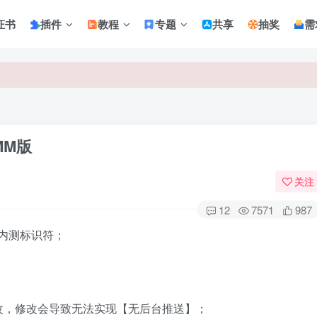
证书
插件
教程
专题
共享
抽奖
需
MM版
关注
12
7571
987
的内测标识符；
改，修改会导致无法实现【无后台推送】；