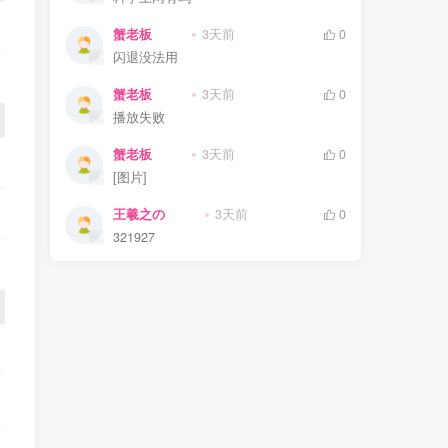
蟹老板
3天前
0
闪退没法用
蟹老板
3天前
0
播放失败
蟹老板
3天前
0
[图片]
王羲之の
3天前
0
321927