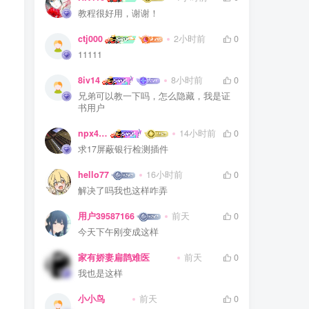
教程很好用，谢谢！
ctj000
2小时前
0
11111
8iv14
8小时前
0
兄弟可以教一下吗，怎么隐藏，我是证
书用户
npx475805841
14小时前
0
求17屏蔽银行检测插件
hello77
16小时前
0
解决了吗我也这样咋弄
用户39587166
前天
0
今天下午刚变成这样
家有娇妻扁鹊难医
前天
0
我也是这样
小小鸟
前天
0