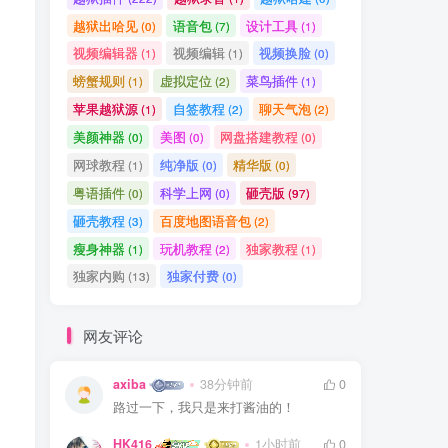
越狱出哈见
语音包
设计工具
(0)
(7)
(1)
视频编辑器
视频编辑
视频换脸
(1)
(1)
(0)
螃蟹规则
虚拟定位
菜鸟插件
(1)
(2)
(1)
苹果越狱源
自签教程
聊天气泡
(1)
(2)
(2)
美颜神器
美图
网盘搭建教程
(0)
(0)
(0)
网球教程
纯净版
精华版
(1)
(0)
(0)
粤语插件
科学上网
砸壳版
(0)
(0)
(97)
砸壳教程
百度地图语音包
(3)
(2)
瘦身神器
玩机教程
独家教程
(1)
(2)
(1)
独家内购
独家付费
(13)
(0)
网友评论
axiba
38分钟前
0
路过一下，我只是来打酱油的！
HK416
1小时前
0