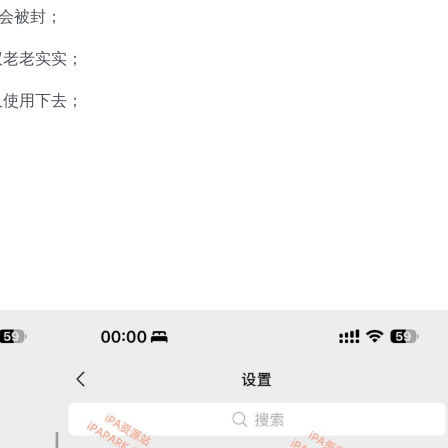
也会被封；
议老老实实；
久使用下去；
；
；