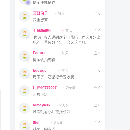
提示违规操作
灭日份子
前天
0
我也想要
4198565明
前天
0
[图片] 有人遇到这个问题吗，昨天开始出
现的。重装好了过一会又这个瓶
Equuuu
前天
0
提示会员充值
Equuuu
前天
0
用不了，还是提示要收费
用户99777227
2天前
0
为啥闪退
tomoya06
2天前
0
没看到有小红薯按钮喔
Sfei
2天前
0
科学上网有吗