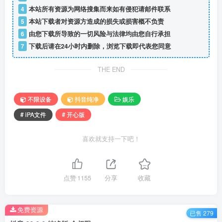
4
本站所有资源为网络搜集而来如有侵犯请邮件联系
5
本站下载者对资源方造成的损失或损害概不负责
6
由您下载所导致的一切风险与法律均由您自行承担
7
下载后请在24小时内删除，浏览下载即代表您同意
THE END
不限设备
抖音纯净
娱乐
# iPA文件
# 开心版
喜欢就支持一下吧！
点赞
1155
分享
收藏
免费资源
已售 279