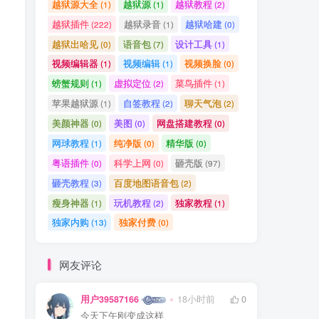
越狱源大全
越狱源
越狱教程
(1)
(1)
(2)
越狱插件
越狱录音
越狱哈建
(222)
(1)
(0)
越狱出哈见
语音包
设计工具
(0)
(7)
(1)
视频编辑器
视频编辑
视频换脸
(1)
(1)
(0)
螃蟹规则
虚拟定位
菜鸟插件
(1)
(2)
(1)
苹果越狱源
自签教程
聊天气泡
(1)
(2)
(2)
美颜神器
美图
网盘搭建教程
(0)
(0)
(0)
网球教程
纯净版
精华版
(1)
(0)
(0)
粤语插件
科学上网
砸壳版
(0)
(0)
(97)
砸壳教程
百度地图语音包
(3)
(2)
瘦身神器
玩机教程
独家教程
(1)
(2)
(1)
独家内购
独家付费
(13)
(0)
网友评论
用户39587166
18小时前
0
今天下午刚变成这样