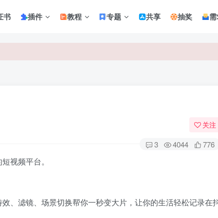
证书
插件
教程
专题
共享
抽奖
需
关注
3
4044
776
的短视频平台。
特效、滤镜、场景切换帮你一秒变大片，让你的生活轻松记录在