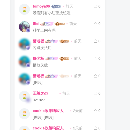
tomoya06
前天
0
没看到有小红薯按钮喔
Sfei
前天
0
科学上网有吗
蟹老板
前天
0
闪退没法用
蟹老板
前天
0
播放失败
蟹老板
前天
0
[图片]
王羲之の
前天
0
321927
cookie政策响应人
2天前
0
[图片] [图片]
cookie政策响应人
2天前
0