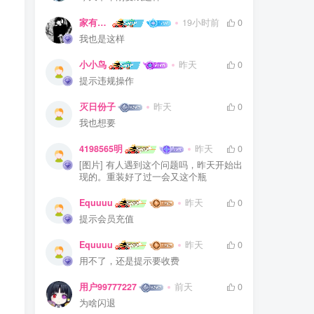
家有娇妻扁鹊难医
19小时前
0
我也是这样
小小鸟
昨天
0
提示违规操作
灭日份子
昨天
0
我也想要
4198565明
昨天
0
[图片] 有人遇到这个问题吗，昨天开始出
现的。重装好了过一会又这个瓶
Equuuu
昨天
0
提示会员充值
Equuuu
昨天
0
用不了，还是提示要收费
用户99777227
前天
0
为啥闪退