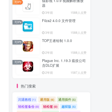
猫影视 1.0.9 视频解析播放
TOP3
器
3年前
1588人点赞
Filza2 4.0.0 文件管理
TOP4
3年前
1588人点赞
TOP王者绘制 1.0.0
TOP5
2年前
1588人点赞
Plague Inc. 1.19.3 瘟疫公司
TOP6
含DLC扩展
2年前
1587人点赞
热门搜索
闪退教程
通用版
通用插件
(1)
(6)
(5)
轻松签备份
轻松签
越狱版
(0)
(0)
(5)