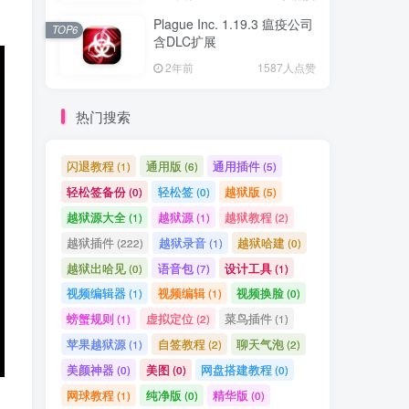
Plague Inc. 1.19.3 瘟疫公司
TOP6
含DLC扩展
2年前
1587人点赞
热门搜索
闪退教程
通用版
通用插件
(1)
(6)
(5)
轻松签备份
轻松签
越狱版
(0)
(0)
(5)
越狱源大全
越狱源
越狱教程
(1)
(1)
(2)
越狱插件
越狱录音
越狱哈建
(222)
(1)
(0)
越狱出哈见
语音包
设计工具
(0)
(7)
(1)
视频编辑器
视频编辑
视频换脸
(1)
(1)
(0)
螃蟹规则
虚拟定位
菜鸟插件
(1)
(2)
(1)
苹果越狱源
自签教程
聊天气泡
(1)
(2)
(2)
美颜神器
美图
网盘搭建教程
(0)
(0)
(0)
网球教程
纯净版
精华版
(1)
(0)
(0)