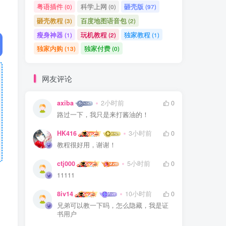
粤语插件
科学上网
砸壳版
(0)
(0)
(97)
砸壳教程
百度地图语音包
(3)
(2)
瘦身神器
玩机教程
独家教程
(1)
(2)
(1)
独家内购
独家付费
(13)
(0)
网友评论
axiba
2小时前
0
路过一下，我只是来打酱油的！
HK416
3小时前
0
教程很好用，谢谢！
ctj000
5小时前
0
11111
8iv14
10小时前
0
兄弟可以教一下吗，怎么隐藏，我是证
书用户