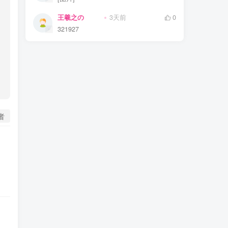
王羲之の
3天前
0
321927
者