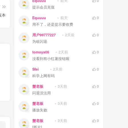
Equuuu
前天
0
篇
提示会员充值
版本
Equuuu
前天
0
用不了，还是提示要收费
用户99777227
2天前
0
为啥闪退
tomoya06
2天前
0
没看到有小红薯按钮喔
Sfei
2天前
0
科学上网有吗
蟹老板
3天前
0
闪退没法用
蟹老板
3天前
0
播放失败
蟹老板
3天前
0
[图片]