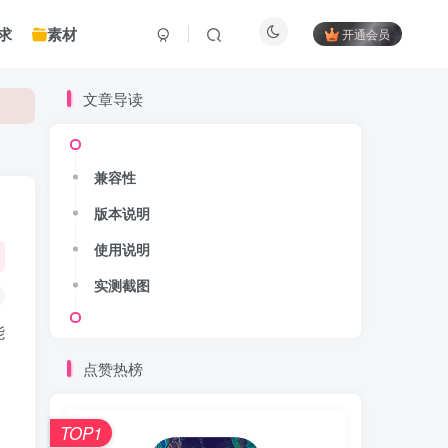
求
素材
开通会员
文章导读
兼容性
版本说明
使用说明
实测截图
能
点赞热榜
TOP1