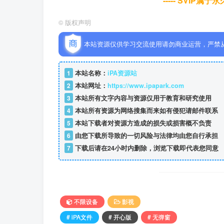
----- SVIP属
©
版权声明
本站资源仅供学习交流使用请勿商业运营，严禁
1
本站名称：
iPA资源站
2
本站网址：
https://www.ipapark.com
3
本站所有文字内容与资源仅用于教育和研究使用
4
本站所有资源为网络搜集而来如有侵犯请邮件联系
5
本站下载者对资源方造成的损失或损害概不负责
6
由您下载所导致的一切风险与法律均由您自行承担
7
下载后请在24小时内删除，浏览下载即代表您同意
不限设备
影视
# iPA文件
# 开心版
# 无弹窗