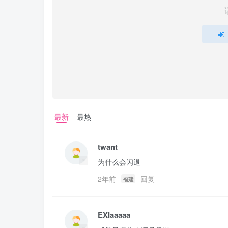
最新
最热
twant
为什么会闪退
2年前
回复
福建
EXIaaaaa