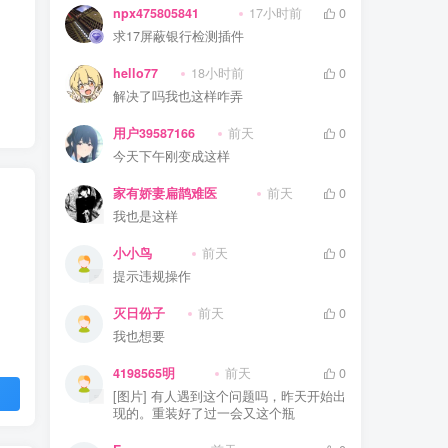
npx475805841
17小时前
0
求17屏蔽银行检测插件
hello77
18小时前
0
解决了吗我也这样咋弄
用户39587166
前天
0
今天下午刚变成这样
家有娇妻扁鹊难医
前天
0
我也是这样
小小鸟
前天
0
提示违规操作
灭日份子
前天
0
我也想要
4198565明
前天
0
[图片] 有人遇到这个问题吗，昨天开始出
现的。重装好了过一会又这个瓶