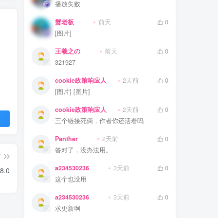
播放失败
蟹老板
前天
0
[图片]
王羲之の
前天
0
321927
cookie政策响应人
2天前
0
[图片] [图片]
cookie政策响应人
2天前
0
三个链接死俩，作者你还活着吗
Panther
2天前
0
答对了，没办法用。
篇
a234530236
3天前
0
8.0
这个也没用
a234530236
3天前
0
求更新啊