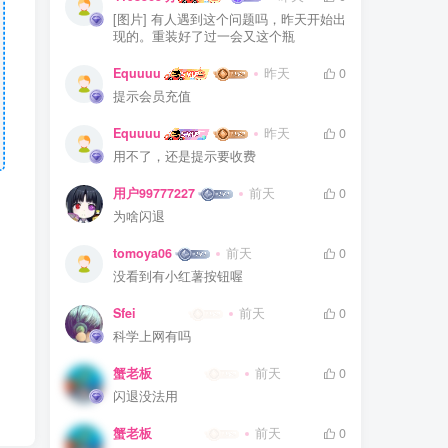
[图片] 有人遇到这个问题吗，昨天开始出
现的。重装好了过一会又这个瓶
Equuuu
昨天
0
提示会员充值
Equuuu
昨天
0
用不了，还是提示要收费
用户99777227
前天
0
为啥闪退
tomoya06
前天
0
没看到有小红薯按钮喔
Sfei
前天
0
科学上网有吗
蟹老板
前天
0
闪退没法用
蟹老板
前天
0