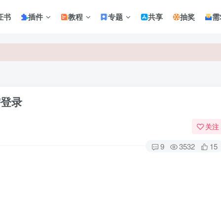
证书
插件
教程
专题
共享
抽奖
需
 需登录
关注
9
3532
15