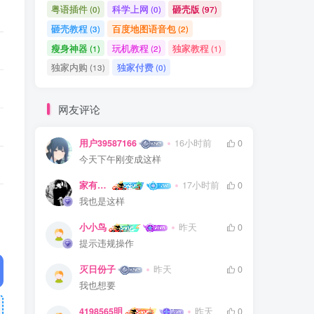
粤语插件
科学上网
砸壳版
(0)
(0)
(97)
砸壳教程
百度地图语音包
(3)
(2)
瘦身神器
玩机教程
独家教程
(1)
(2)
(1)
独家内购
独家付费
(13)
(0)
网友评论
用户39587166
16小时前
0
今天下午刚变成这样
家有娇妻扁鹊难医
17小时前
0
我也是这样
小小鸟
昨天
0
提示违规操作
灭日份子
昨天
0
我也想要
4198565明
昨天
0