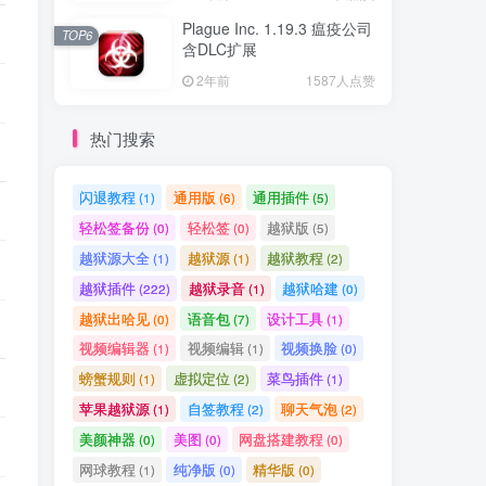
Plague Inc. 1.19.3 瘟疫公司
TOP6
含DLC扩展
2年前
1587人点赞
热门搜索
闪退教程
通用版
通用插件
(1)
(6)
(5)
轻松签备份
轻松签
越狱版
(0)
(0)
(5)
越狱源大全
越狱源
越狱教程
(1)
(1)
(2)
越狱插件
越狱录音
越狱哈建
(222)
(1)
(0)
越狱出哈见
语音包
设计工具
(0)
(7)
(1)
视频编辑器
视频编辑
视频换脸
(1)
(1)
(0)
螃蟹规则
虚拟定位
菜鸟插件
(1)
(2)
(1)
苹果越狱源
自签教程
聊天气泡
(1)
(2)
(2)
美颜神器
美图
网盘搭建教程
(0)
(0)
(0)
网球教程
纯净版
精华版
(1)
(0)
(0)