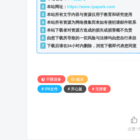
2
本站网址：
https://www.ipapark.com
3
本站所有文字内容与资源仅用于教育和研究使用
4
本站所有资源为网络搜集而来如有侵犯请邮件联系
5
本站下载者对资源方造成的损失或损害概不负责
6
由您下载所导致的一切风险与法律均由您自行承担
7
下载后请在24小时内删除，浏览下载即代表您同意
不限设备
娱乐
# iPA文件
# 开心版
# 无弹窗
点赞
1