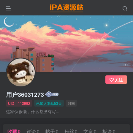
关注
用户36031273
UID：113992
已加入本站53天
河南
这家伙很懒，什么都没有写...
收藏
0
评论
0
帖子
0
粉丝
0
文章
0
板块
0